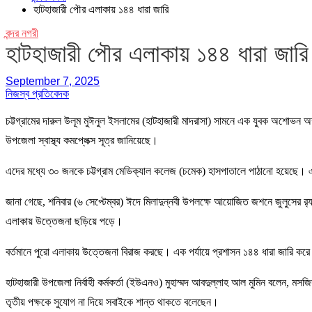
হাটহাজারী পৌর এলাকায় ১৪৪ ধারা জারি
বন্দর নগরী
হাটহাজারী পৌর এলাকায় ১৪৪ ধারা জারি
September 7, 2025
নিজস্ব প্রতিবেদক
চট্টগ্রামের দারুল উলূম মুঈনুল ইসলামের (হাটহাজারী মাদরাসা) সামনে এক যুবক অশোভন অঙ
উপজেলা স্বাস্থ্য কমপ্লেক্স সূত্র জানিয়েছে।
এদের মধ্যে ৩০ জনকে চট্টগ্রাম মেডিক্যাল কলেজ (চমেক) হাসপাতালে পাঠানো হয়েছে। এ
জানা গেছে, শনিবার (৬ সেপ্টেম্বর) ঈদে মিলাদুন্নবী উপলক্ষে আয়োজিত জশনে জুলুসের র‌্
এলাকায় উত্তেজনা ছড়িয়ে পড়ে।
বর্তমানে পুরো এলাকায় উত্তেজনা বিরাজ করছে। এক পর্যায়ে প্রশাসন ১৪৪ ধারা জারি করে।ব
হাটহাজারী উপজেলা নির্বাহী কর্মকর্তা (ইউএনও) মুহাম্মদ আবদুল্লাহ আল মুমিন বলেন, মস
তৃতীয় পক্ষকে সুযোগ না দিয়ে সবাইকে শান্ত থাকতে বলেছেন।