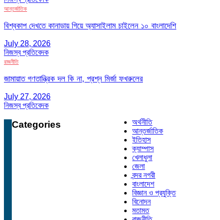
আন্তর্জাতিক
বিশ্বকাপ দেখতে কানাডায় গিয়ে অ্যাসাইলাম চাইলেন ১০ বাংলাদেশি
July 28, 2026
নিজস্ব প্রতিবেদক
রাজনীতি
জামায়াত গণতান্ত্রিক দল কি না, প্রশ্ন মির্জা ফখরুলের
July 27, 2026
নিজস্ব প্রতিবেদক
অর্থনীতি
Categories
আন্তর্জাতিক
ইতিহাস
ক্যাম্পাস
খেলাধুলা
জেলা
বন্দর নগরী
বাংলাদেশ
বিজ্ঞান ও প্রযুক্তি
বিনোদন
মতামত
রাজনীতি