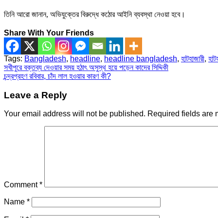
তিনি আরো জানান, অভিযুক্তের বিরুদ্ধে কঠোর আইনি ব্যবস্থা নেওয়া হবে।
Share With Your Friends
Tags:
Bangladesh
,
headline
,
headline bangladesh
,
হাটহাজারী
,
হাট
Post
সখীপুরে বক্তব্য দেওয়ার সময় হঠাৎ অসুস্থ হয়ে পড়েন কাদের সিদ্দিকী
চন্দ্রগ্রহণ রবিবার, চাঁদ লাল হওয়ার কারণ কী?
navigation
Leave a Reply
Your email address will not be published.
Required fields are
Comment
*
Name
*