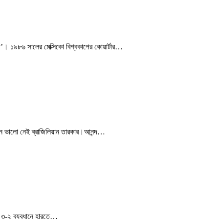
ড’। ১৯৮৬ সালের মেক্সিকো বিশ্বকাপের কোয়ার্টার…
ই মন ভালো নেই ব্রাজিলিয়ান তারকার।আনন্দ…
ে ৩-২ ব্যবধানে হারতে…