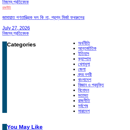
নিজস্ব প্রতিবেদক
রাজনীতি
জামায়াত গণতান্ত্রিক দল কি না, প্রশ্ন মির্জা ফখরুলের
July 27, 2026
নিজস্ব প্রতিবেদক
অর্থনীতি
Categories
আন্তর্জাতিক
ইতিহাস
ক্যাম্পাস
খেলাধুলা
জেলা
বন্দর নগরী
বাংলাদেশ
বিজ্ঞান ও প্রযুক্তি
বিনোদন
মতামত
রাজনীতি
সর্বশেষ
সারাদেশ
You May Like