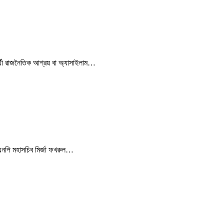
ার্থী রাজনৈতিক আশ্রয় বা অ্যাসাইলাম…
িএনপি মহাসচিব মির্জা ফখরুল…