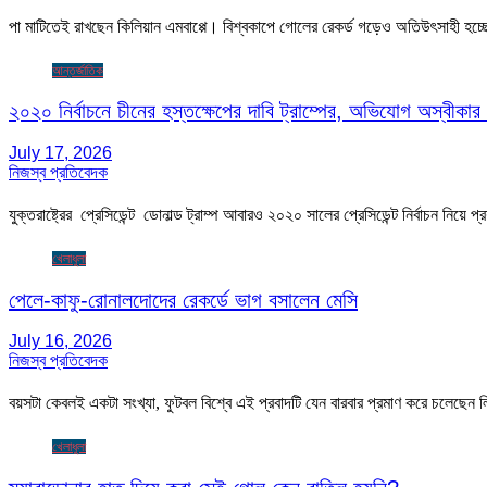
পা মাটিতেই রাখছেন কিলিয়ান এমবাপ্পে। বিশ্বকাপে গোলের রেকর্ড গড়েও অতিউৎসাহী হচ্ছে
আন্তর্জাতিক
২০২০ নির্বাচনে চীনের হস্তক্ষেপের দাবি ট্রাম্পের, অভিযোগ অস্বীকা
July 17, 2026
নিজস্ব প্রতিবেদক
যুক্তরাষ্ট্রের প্রেসিডেন্ট ডোনাল্ড ট্রাম্প আবারও ২০২০ সালের প্রেসিডেন্ট নির্বাচন নিয়
খেলাধুলা
পেলে-কাফু-রোনালদোদের রেকর্ডে ভাগ বসালেন মেসি
July 16, 2026
নিজস্ব প্রতিবেদক
বয়সটা কেবলই একটা সংখ্যা, ফুটবল বিশ্বে এই প্রবাদটি যেন বারবার প্রমাণ করে চলেছ
খেলাধুলা