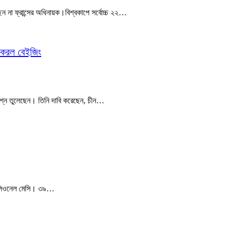
ন না ফ্রান্সের অধিনায়ক।বিশ্বকাপে সর্বোচ্চ ২২…
র করল বেইজিং
ে প্রশ্ন তুলেছেন। তিনি দাবি করেছেন, চীন…
েন লিওনেল মেসি। ৩৯…