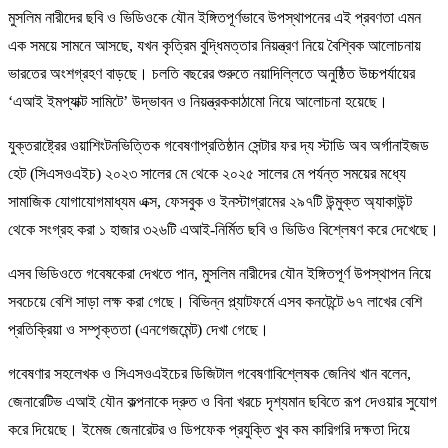
মুসলিম নারীদের ছবি ও ভিডিওকে যৌন ইঙ্গিতপূর্ণভাবে উপস্থাপনের এই প্রবণতা এমন
এক সময়ে সামনে আসছে, যখন কৃত্রিম বুদ্ধিমত্তার নিয়ন্ত্রণ নিয়ে বৈশ্বিক আলোচনায়
ভারতের অংশগ্রহণ বাড়ছে। চলতি বছরের শুরুতে নয়াদিল্লিতে অনুষ্ঠিত উচ্চপর্যায়ের
‘এআই ইমপ্যাক্ট সামিটে’ উদ্ভাবন ও নিয়ন্ত্রককাঠামো নিয়ে আলোচনা হয়েছে।
যুক্তরাষ্ট্রের ওয়াশিংটনভিত্তিক গবেষণাপ্রতিষ্ঠান সেন্টার ফর দ্য স্টাডি অব অর্গানাইজড
হেট (সিএসওএইচ) ২০২৩ সালের মে থেকে ২০২৫ সালের মে পর্যন্ত সময়ের মধ্যে
সামাজিক যোগাযোগমাধ্যম এক্স, ফেসবুক ও ইনস্টাগ্রামের ২৯৭টি উন্মুক্ত অ্যাকাউন্ট
থেকে সংগ্রহ করা ১ হাজার ৩২৬টি এআই-নির্মিত ছবি ও ভিডিও বিশ্লেষণ করে দেখেছে।
এসব ভিডিওতে গবেষকেরা দেখতে পান, মুসলিম নারীদের যৌন ইঙ্গিতপূর্ণ উপস্থাপন নিয়ে
সবচেয়ে বেশি সাড়া লক্ষ করা গেছে। বিভিন্ন প্ল্যাটফর্মে এসব কনটেন্টে ৬৭ লাখের বেশি
প্রতিক্রিয়া ও সম্পৃক্ততা (এনগেজমেন্ট) দেখা গেছে।
গবেষণার সহলেখক ও সিএসওএইচের ডিজিটাল গবেষণাবিশ্লেষক জেনিথ খান বলেন,
জেনারেটিভ এআই যৌন কল্পনাকে দ্রুত ও বিনা খরচে দৃশ্যমান ছবিতে রূপ দেওয়ার সুযোগ
করে দিয়েছে। ইমেজ জেনারেটর ও ডিপফেক প্রযুক্তি খুব কম কারিগরি দক্ষতা দিয়ে