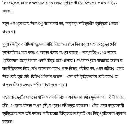
বিদ্বেষমূলক বয়ানকে অত্যন্ত বাস্তবসম্মত দৃশ্য উপাদানে রূপান্তর করতে সাহায্য
করছে।
নতুন এই প্রবণতার দিকে শুধু গবেষকেরা নন, অন্যান্য দায়িত্বশীল ব্যক্তিরাও নজর
রাখছেন।
মুম্বাইভিত্তিক রাটি ফাউন্ডেশন পরিচালিত অনলাইন নিরাপত্তা সহায়তাকেন্দ্র মেরি
ট্রাস্টলাইনও মনে করে, এ ধরনের ঘটনার সংখ্যা বাড়ছে। সংস্থাটির ২০২৪ সালের
প্রতিবেদনে উদ্বেগজনক একটি চিত্র উঠে এসেছে। সংবাদমাধ্যমে সাধারণত তারকা বা
রাজনীতিকদের নিয়ে বেশি আলোচনা হলেও জনপরিসরে পরিচিত নন, এমন নারীরাও এআই
দিয়ে তৈরি ভুয়া ছবি–ভিডিওর শিকার হচ্ছেন। এসব ছবি কৃত্রিমভাবে তৈরি হলেও তা
বাস্তব জীবনে গুরুতর ক্ষতির কারণ হতে পারে।
সহায়তাকেন্দ্রটির সামনের সারির পরামর্শদাতাদের একজন সালমান মুজাওয়ার। তিনি জানান,
তাঁরা এ ধরনের ঘটনার সংখ্যা বৃদ্ধির প্রমাণ নথিভুক্ত করেছেন। বেঁচে ফেরা ভুক্তভোগী
ব্যক্তিদের সঙ্গে তাঁর কাজের অভিজ্ঞতার ভিত্তিতে সংস্থাটি বেশ কিছু প্রতিবেদন প্রকাশ
করেছে।