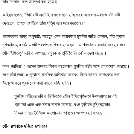
তাঁর ‘দালাল’ বলে উল্লেখ করা হয়েছে।
আইয়ুব বলেন, ‘ভিডিওটি এতটাই বাস্তব মনে হচ্ছিল যে আমার মা–বাবাও যদি এটি
দেখতেন, তাহলে সেটিকে তাঁরা সত্যি বলে মনে করতেন।’
গবেষকদের ভাষ্য অনুযায়ী, আইয়ুব এমন কয়েকজন মুসলিম নারীর একজন, যাঁরা ক্রমে
দৃশ্যমান হয়ে ওঠা একটি প্রবণতার শিকার হয়েছেন। এ প্রবণতায় এআই ব্যবহার করে
যৌন ইঙ্গিতপূর্ণ ছবি ও অপপ্রচারমূলক কনটেন্ট তৈরির ঝোঁক দেখা যাচ্ছে।
আল–জাজিরা এ ধরনের হামলার শিকার কয়েকজন মুসলিম নারীর সঙ্গে যোগাযোগ করেছে।
তবে তাঁরা লজ্জা ও পুরোনো মানসিক অভিঘাত আবারও ফিরে আসার আশঙ্কার কথা
উল্লেখ করে প্রকাশ্যে কথা বলতে রাজি হননি।
মুসলিম নারীদের ছবি ও ভিডিওকে যৌন ইঙ্গিতপূর্ণভাবে উপস্থাপনের এই
প্রবণতা এমন এক সময়ে সামনে আসছে, যখন কৃত্রিম বুদ্ধিমত্তার
নিয়ন্ত্রণ নিয়ে বৈশ্বিক আলোচনায় ভারতের অংশগ্রহণ বাড়ছে।
যৌন কল্পনাকে ছবিতে রূপান্তর