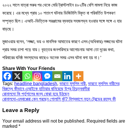
২০২২ সালে যাত্রা শুরুর পর থেকে মেরি ট্রাস্টলাইন ৪৮২টির বেশি মামলা নিয়ে কাজ
করেছে। এর মধ্যে প্রায় ১০ শতাংশ ঘটনায় ডিজিটালি বিকৃত বা পরিবর্তিত উপকরণ
সম্পৃক্ত ছিল। এআই–ভিত্তিক সরঞ্জামের ব্যবহার সহজলভ্য হওয়ার সঙ্গে সঙ্গে এ হার
বাড়ছে।
মুজাওয়ার বলেন, ‘লজ্জা, ভয় ও মানসিক আঘাতের কারণে এসব (অধিকার) লঙ্ঘনের ঘটনা
প্রায় সময় চাপা পড়ে যায়। বৃহত্তর জনপরিসরে আলোচনায় আসা তো দূরের কথা,
পরিবারের ঘনিষ্ঠ সদস্যদের কাছেও অনেক সময় এসব ঘটনা বলা হয় না।’
Share With Your Friends
Tags:
headline bangladesh
,
ভারতে মুসলিম নারী
,
ভারতে মুসলিম নারীদের
বিরুদ্ধে কীভাবে এআইকে হাতিয়ার বানিয়েছে উগ্র হিন্দুত্ববাদীরা
Post
রোনালদো কি পর্তুগালের জন্য বোঝা হয়ে উঠছেন
রোনালদো-এমবাপ্পেরা কেন পরছেন গোলাপি বুট? বিশ্বকাপে নতুন ট্রেন্ডের রহস্য কী
navigation
Leave a Reply
Your email address will not be published.
Required fields are
marked
*