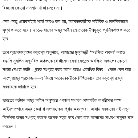
বিরুদ্ধে কোনো মামলাও থাকা চলবে না।
সেবা সেতু ওয়েবসাইটে শর্তে আরও বলা হয়, আবেদনকারীকে শারীরিক ও মানসিকভাবে
সুস্থ থাকতে হবে। ২০১৬ সালের অস্ত্র আইন মোতাবেক উপযুক্ত প্রশিক্ষণও থাকতে
হবে।
তবে প্রচারমাধ্যমের বক্তব্য অনুসারে, আসামের মুখ্যমন্ত্রী ‘অরক্ষিত অঞ্চল’ বলতে
বাঙালি মুসলিম অধ্যুষিত অঞ্চলকে বোঝালেও সেবা সেতুতে অরক্ষিত অঞ্চলের কোনো
সংজ্ঞা দেওয়া হয়নি। বন্দুক সংগ্রহ করার আগে আরও একাধিক বিষয়—যেমন কেন তার
আগ্নেয়াস্ত্র প্রয়োজন—এ বিষয়ে আবেদনকারীকে লিখিতভাবে তার বক্তব্য রাজ্য
সরকারকে জানাতে হবে।
ভারতের বর্তমান অস্ত্র আইন অনুসারে একজন সাধারণ বেসামরিক নাগরিকের পক্ষে
আইনগতভাবে অস্ত্র কেনা বা সংগ্রহ করা প্রায় অসম্ভব। আসাম সরকারের এই নতুন
নির্দেশনা অস্ত্র সংগ্রহ করাকে অনেক সহজ করে দেবে বলে আসামের সাধারণ মানুষই মনে
করছেন।