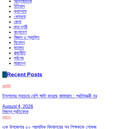
আন্তর্জাতিক
ইতিহাস
ক্যাম্পাস
খেলাধুলা
জেলা
বন্দর নগরী
বাংলাদেশ
বিজ্ঞান ও প্রযুক্তি
বিনোদন
মতামত
রাজনীতি
সর্বশেষ
সারাদেশ
Recent Posts
রাজনীতি
ইসলামের সবচেয়ে বেশি ক্ষতি করেছে জামায়াত : প্রতিমন্ত্রী নুর
August 4, 2026
নিজস্ব প্রতিবেদক
সারাদেশ
এক উপজেলার ৫০ প্রাথমিক বিদ্যালয়ের সব শিক্ষককে শোকজ