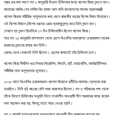
প্রায় চার মাস আগে গত ৮ জানুয়ারি উন্নত চিকিৎসার জন্য খালেদা জিয়া লন্ডনে যান।
কাতারের আমির শেখ তামিম বিন হামাদ আল থানি বাংলাদেশের সাবেক প্রধানমন্ত্রী
খালেদা জিয়ার শারীরিক অসুস্থতার কথা জেনে রাজকীয় বহরের বিশেষ বিমান দিয়েছেন।
ওই বিশেষ বিমানে (বিশেষ ধরনের এয়ার অ্যাম্বুলেন্স) করে তিনি লন্ডন যান।
সেখানে দ্য লন্ডন ক্লিনিকে ১৭ দিন চিকিৎসাধীন ছিলেন খালেদা জিয়া।
পরে গত ২৫ জানুয়ারি হাসপাতাল থেকে ছেলে বিএনপির ভারপ্রাপ্ত চেয়ারম্যান তারেক
রহমানের লন্ডনের বাসায় যান তিনি।
এরপর থেকে সেখানেই তিনি ছিলেন। ছেলের বাসাতেই তাঁর চিকিৎসা চলে।
খালেদা জিয়া দীর্ঘদিন ধরে লিভার সিরোসিস, কিডনি, হার্ট, ডায়াবেটিস, আর্থরাইটিসসহ
শারীরিক নানা অসুস্থতায় ভুগছেন।
২০১৮ সালে বিএনপির চেয়ারপারসন খালেদা জিয়াকে দুর্নীতির মামলায় গ্রেপ্তার করা
হয়েছিল। তিনি দুই বছরের বেশি সময় কারাগারে ছিলেন। দল ও পরিবারের পক্ষ থেকে
তাঁকে বিদেশে চিকিৎসার অনুমতি দিতে তৎকালীন আওয়ামী লীগ সরকারের কাছে কয়েক
দফা আবেদন করা হয়; কিন্তু তাতে সাড়া দেওয়া হয়নি।
গত ৫ আগস্ট ছাত্র-জনতার অভ্যুত্থানে আওয়ামী লীগ সরকারের পতনের পর