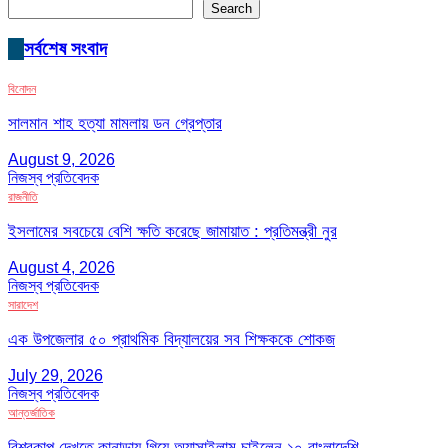
Search
সর্বশেষ সংবাদ
বিনোদন
সালমান শাহ হত্যা মামলায় ডন গ্রেপ্তার
August 9, 2026
নিজস্ব প্রতিবেদক
রাজনীতি
ইসলামের সবচেয়ে বেশি ক্ষতি করেছে জামায়াত : প্রতিমন্ত্রী নুর
August 4, 2026
নিজস্ব প্রতিবেদক
সারাদেশ
এক উপজেলার ৫০ প্রাথমিক বিদ্যালয়ের সব শিক্ষককে শোকজ
July 29, 2026
নিজস্ব প্রতিবেদক
আন্তর্জাতিক
বিশ্বকাপ দেখতে কানাডায় গিয়ে অ্যাসাইলাম চাইলেন ১০ বাংলাদেশি