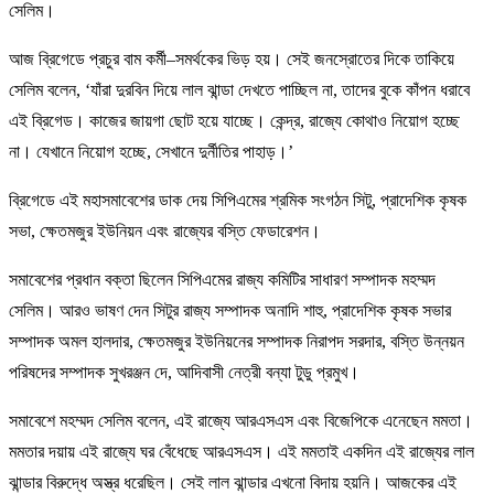
সেলিম।
আজ ব্রিগেডে প্রচুর বাম কর্মী–সমর্থকের ভিড় হয়। সেই জনস্রোতের দিকে তাকিয়ে
সেলিম বলেন, ‘যাঁরা দুরবিন দিয়ে লাল ঝান্ডা দেখতে পাচ্ছিল না, তাদের বুকে কাঁপন ধরাবে
এই ব্রিগেড। কাজের জায়গা ছোট হয়ে যাচ্ছে। কেন্দ্র, রাজ্যে কোথাও নিয়োগ হচ্ছে
না। যেখানে নিয়োগ হচ্ছে, সেখানে দুর্নীতির পাহাড়।’
ব্রিগেডে এই মহাসমাবেশের ডাক দেয় সিপিএমের শ্রমিক সংগঠন সিটু, প্রাদেশিক কৃষক
সভা, ক্ষেতমজুর ইউনিয়ন এবং রাজ্যের বস্তি ফেডারেশন।
সমাবেশের প্রধান বক্তা ছিলেন সিপিএমের রাজ্য কমিটির সাধারণ সম্পাদক মহম্মদ
সেলিম। আরও ভাষণ দেন সিটুর রাজ্য সম্পাদক অনাদি শাহু, প্রাদেশিক কৃষক সভার
সম্পাদক অমল হালদার, ক্ষেতমজুর ইউনিয়নের সম্পাদক নিরাপদ সরদার, বস্তি উন্নয়ন
পরিষদের সম্পাদক সুখরঞ্জন দে, আদিবাসী নেত্রী বন্যা টুডু প্রমুখ।
সমাবেশে মহম্মদ সেলিম বলেন, এই রাজ্যে আরএসএস এবং বিজেপিকে এনেছেন মমতা।
মমতার দয়ায় এই রাজ্যে ঘর বেঁধেছে আরএসএস। এই মমতাই একদিন এই রাজ্যের লাল
ঝান্ডার বিরুদ্ধে অস্ত্র ধরেছিল। সেই লাল ঝান্ডার এখনো বিদায় হয়নি। আজকের এই