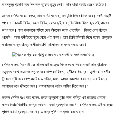
জনসমুদ্র প্রমাণ করে দিল লাল ঝান্ডার মৃত্যু নেই। লাল ঝান্ডা আবার জেগে উঠেছে।
মহম্মদ সেলিম আরও বলেন, সামনে দিন আসছে, সব চুরির হিসাব দিতে হবে। কেউ রেহাই
পাবে না। চাকরি বিক্রি, কয়লা বিক্রি, রেশন চুরি, সব চুরির হিসাব দিতে হবে এই বাংলার
জনগণকে। লাল সরকারকে হটিয়ে দেশ বাঁচানোর জন্য নেমেছিল। কিন্তু দেশ বাঁচাতে
পারেনি। আজ দুর্নীতিতে ডুবে গেছে এই বাংলা। তাই তিনি হুঁশিয়ারি দিয়ে বলেন, রাজ্যকে
বাঁচানের লক্ষ্যে রাজ্যে দুর্নীতিবিরোধী আন্দোলন জোরদার করতে হবে।
সেলিম বলেন, ‘আগামী ২৬ সালের এই রাজ্যের বিধানসভার নির্বাচনে এই লাল ঝান্ডাকে
সমুন্নত রেখে আমাদের লড়তে হবে সাম্প্রদায়িকতা, দুর্নীতির বিরুদ্ধে। মুর্শিদাবাদে ধর্মীয়
উন্মাদনা সৃষ্টি করে সাম্প্রদায়িক অশান্তি, দাঙ্গা, আমরা বরদাশত করব না। এর বিরুদ্ধে
আমাদের রুখে দাঁড়াতে হবে। দাঙ্গাবাজদের কঠোর শাস্তি দিতে হবে।’
মহম্মদ সেলিম দুঃখ করে বলেন, মমতা বন্দ্যোপাধ্যায় আজ পর্যন্ত এই রাজ্যের কোনো
দাঙ্গার বিচার বিভাগীয় তদন্ত করেনি। কড়া ব্যবস্থাও নেয়নি। সেলিম বলেন, এই রাজ্যের
পুলিশ যথার্থ ব্যবস্থা নেয় না। এ জন্য পুলিশ সংস্কার করতে হবে।