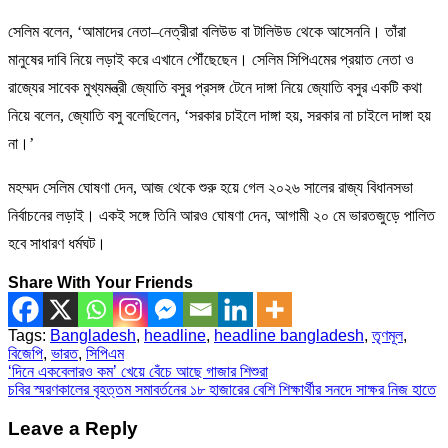
সেলিম বলেন, ‘আমাদের নেতা–নেত্রীরা বলিউড বা টালিউড থেকে আসেননি। তাঁরা
মানুষের দাবি নিয়ে লড়াই করে এখানে পৌঁছেছেন। সেলিম সিপিএমের প্রয়াত নেতা ও
রাজ্যের সাবেক মুখ্যমন্ত্রী জ্যোতি বসুর প্রসঙ্গ টেনে দাঙ্গা নিয়ে জ্যোতি বসুর একটি কথা
নিয়ে বলেন, জ্যোতি বসু বলেছিলেন, ‘সরকার চাইলে দাঙ্গা হয়, সরকার না চাইলে দাঙ্গা হয়
না।’
মহম্মদ সেলিম ঘোষণা দেন, আজ থেকে শুরু হয়ে গেল ২০২৬ সালের রাজ্য বিধানসভা
নির্বাচনের লড়াই। একই সঙ্গে তিনি আরও ঘোষণা দেন, আগামী ২০ মে ভারতজুড়ে পালিত
হবে সাধারণ ধর্মঘট।
Share With Your Friends
Tags:
Bangladesh
,
headline
,
headline bangladesh
,
তৃণমূল
,
বিজেপি
,
ভারত
,
সিপিএম
Post
‘দিনে একবেলারও কম’ খেয়ে বেঁচে আছে গাজার শিশুরা
চবির স্মরণকালের বৃহত্তম সমাবর্তনের ১৮ হাজারের বেশি শিক্ষার্থীর সনদে সাক্ষর নিজ হাতে
navigation
Leave a Reply