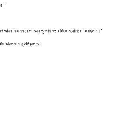
ানো।’
 আমরা মায়ানমারে গণতন্ত্র পুনঃপ্রতিষ্ঠার দিকে মনোনিবেশ করছিলাম।’
্টর চোনলাথান সুফাইবুনলার্ড।