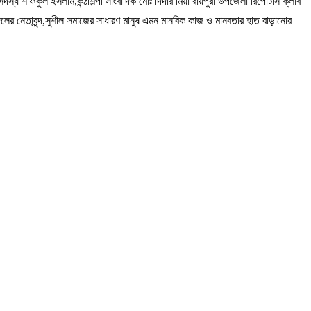
 শফিকুল ইসলাম,কন্ঠশিল্পী সাংবাদিক মোঃ দিদার মিয়া রায়পুরা উপজেলা রিপোর্টার্স ক্লাব
 নেতাবৃন্দ,সুশীল সমাজের সাধারণ মানুষ এমন মানবিক কাজ ও মানবতার হাত বাড়ানোর