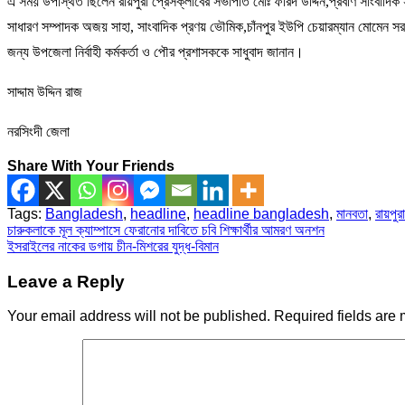
এ সময় উপস্থিত ছিলেন রায়পুরা প্রেসক্লাবের সভাপতি মোঃ ফরিদ উদ্দিন,প্রবীণ সাংবাদিক স
সাধারণ সম্পাদক অজয় সাহা, সাংবাদিক প্রণয় ভৌমিক,চাঁনপুর ইউপি চেয়ারম্যান মোমেন স
জন্য উপজেলা নির্বাহী কর্মকর্তা ও পৌর প্রশাসককে সাধুবাদ জানান।
সাদ্দাম উদ্দিন রাজ
নরসিংদী জেলা
Share With Your Friends
Tags:
Bangladesh
,
headline
,
headline bangladesh
,
মানবতা
,
রায়পুর
Post
চারুকলাকে মূল ক্যাম্পাসে ফেরানোর দাবিতে চবি শিক্ষার্থীর আমরণ অনশন
ইসরাইলের নাকের ডগায় চীন-মিশরের যুদ্ধ-বিমান
navigation
Leave a Reply
Your email address will not be published.
Required fields are