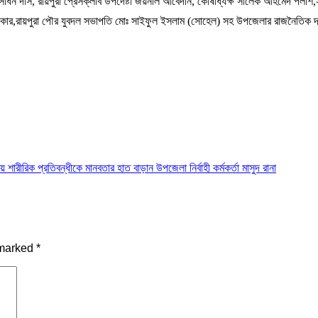
াধন দাস, রায়পুরা প্রেসক্লাব উপদেষ্টা জয়নাল আবেদীন, কোষাধ্যক্ষ সালেক আহমেদ পলাশ,সদস্য
রকার,রায়পুরা পৌর যুবদল সভাপতি মোঃ সাইফুল ইসলাম (সোহেল) সহ উপজেলার রাজনৈতিক দলের
ায় শারীরিক প্রতিবন্ধীকে মানবতার হাত বাড়ান উপজেলা নির্বাহী কর্মকর্তা মাসুদ রানা
 marked
*