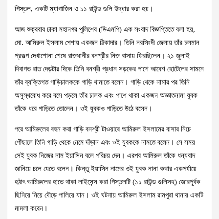
পিস্তল, একটি ম্যাগাজিন ও ১১ রাউন্ড গুলি উদ্ধার করা হয়।
আজ শুক্রবার ঢাকা মহানগর পুলিশের (ডিএমপি) এক সংবাদ বিজ্ঞপ্তিতে বলা হয়,
মো. আমিরুল ইসলাম পেশায় একজন ঠিকাদার। তিনি নরসিংদী জেলায় তাঁর চলমান
প্রকল্প দেখাশোনা শেষে রাজধানীর বনশ্রীর নিজ বাসায় ফিরছিলেন। ২১ জুলাই
দিবাগত রাত দেড়টার দিকে তিনি বনশ্রী প্রধান সড়কের পাশে আবেশ হোটেলের সামনে
তাঁর ব্যক্তিগত গাড়িচালককে গাড়ি থামাতে বলেন। গাড়ি থেকে নামার পর তিনি
অসুস্থবোধ করে বসে পড়লে তাঁর চালক এবং পাশে থাকা একজন অজ্ঞাতনামা যুবক
তাঁকে ধরে গাড়িতে তোলেন। ওই যুবকও গাড়িতে উঠে বসেন।
পরে আমিরুলের বহন করা গাড়ি বনশ্রী টাওয়ারে আমিরুল ইসলামের বাসার নিচে
পৌঁছালে তিনি গাড়ি থেকে নেমে দাঁড়ান এবং ওই যুবককে নামতে বলেন। সে সময়
সেই যুবক নিজের নাম ইয়াসিন বলে পরিচয় দেন। এরপর আমিরুল তাঁকে ধন্যবাদ
জানিয়ে চলে যেতে বলেন। কিন্তু ইয়াসিন নামের ওই যুবক নানা কথার একপর্যায়ে
হঠাৎ আমিরুলের হাতে থাকা লাইসেন্স করা পিস্তলটি (১১ রাউন্ড গুলিসহ) জোরপূর্বক
ছিনিয়ে নিয়ে দৌড়ে পালিয়ে যান। ওই ঘটনায় আমিরুল ইসলাম রামপুরা থানায় একটি
মামলা করেন।