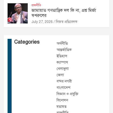
রাজনীতি
জামায়াত গণতান্ত্রিক দল কি না, প্রশ্ন মির্জা
ফখরুলের
July 27, 2026
নিজস্ব প্রতিবেদক
Categories
অর্থনীতি
আন্তর্জাতিক
ইতিহাস
ক্যাম্পাস
খেলাধুলা
জেলা
বন্দর নগরী
বাংলাদেশ
বিজ্ঞান ও প্রযুক্তি
বিনোদন
মতামত
রাজনীতি