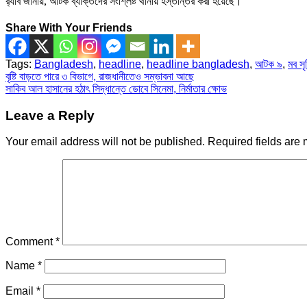
র‍্যাব জানায়, আটক ব্যক্তিদের সংশ্লিষ্ট থানায় হস্তান্তর করা হয়েছে।
Share With Your Friends
Tags:
Bangladesh
,
headline
,
headline bangladesh
,
আটক ৯
,
মব সৃষ্
Post
বৃষ্টি বাড়তে পারে ৩ বিভাগে, রাজধানীতেও সম্ভাবনা আছে
সাকিব আল হাসানের হঠাৎ সিদ্ধান্তে ডোবে সিনেমা, নির্মাতার ক্ষোভ
navigation
Leave a Reply
Your email address will not be published.
Required fields are
Comment
*
Name
*
Email
*