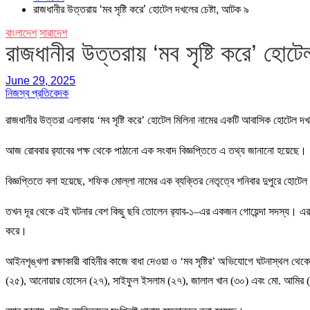
রাজধানীর উত্তরায় ‘মব সৃষ্টি করে’ হোটেল দখলের চেষ্টা, আটক ৯
বাংলাদেশ
সারাদেশ
রাজধানীর উত্তরায় ‘মব সৃষ্টি করে’ হোট
June 29, 2025
নিজস্ব প্রতিবেদক
রাজধানীর উত্তরা এলাকায় ‘মব সৃষ্টি করে’ হোটেল মিলিনা নামের একটি আবাসিক হোটেল দ
আজ রোববার র‌্যাবের পক্ষ থেকে পাঠানো এক সংবাদ বিজ্ঞপ্তিতে এ তথ্য জানানো হয়েছে।
বিজ্ঞপ্তিতে বলা হয়েছে, শফিক মোল্লা নামের এক ব্যক্তির নেতৃত্বে শনিবার দুপুরে হোটেল
তখন দূর থেকে এই ঘটনার বেশ কিছু ছবি তোলেন র‌্যাব-১–এর একজন গোয়েন্দা সদস্য। এর ফলে
করে।
আইনশৃঙ্খলা রক্ষাকারী বাহিনীর কাজে বাধা দেওয়া ও ‘মব সৃষ্টির’ অভিযোগে ঘটনাস্থল 
(২৫), আনোয়ার হোসেন (২৭), সাইফুল ইসলাম (২৭), জালাল খান (৩০) এবং মো. আমির