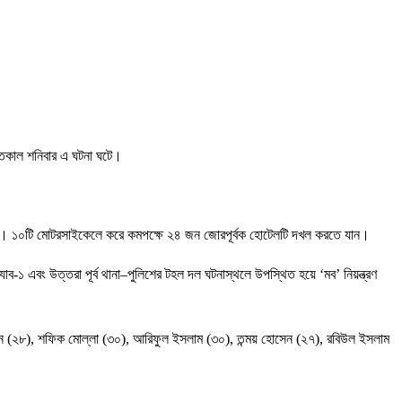
 গতকাল শনিবার এ ঘটনা ঘটে।
টা করা হয়। ১০টি মোটরসাইকেলে করে কমপক্ষে ২৪ জন জোরপূর্বক হোটেলটি দখল করতে যান।
ব-১ এবং উত্তরা পূর্ব থানা–পুলিশের টহল দল ঘটনাস্থলে উপস্থিত হয়ে ‘মব’ নিয়ন্ত্রণ
োসেন (২৮), শফিক মোল্লা (৩০), আরিফুল ইসলাম (৩০), তন্ময় হোসেন (২৭), রবিউল ইসলাম