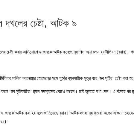
েল দখলের চেষ্টা, আটক ৯
খলের চেষ্টা করার অভিযোগে ৯ জনকে আটক করেছে র‌্যাপিড অ্যাকশন ব্যাটালিয়ন (র‌্যাব)।
 মিলিনার মালিক আনোয়ার হোসেনের সঙ্গে পূর্বের ব্যবসায়িক সূত্র ধরে ‘মব সৃষ্টির’ চেষ্
 ‘মব সৃষ্টিকারীরা’ র‌্যাব সদস্যদের ঘেরাও করেন। ছবি তুলতে বাধা দেন। এ ঘটনার পর র‌্যা
থেকে ৯ জনকে আটক করা হয় বলে জানিয়েছে র‍্যাব। আটক হওয়া ব্যক্তিরা হলেন সাজ্জাদ হ
 (২১)।