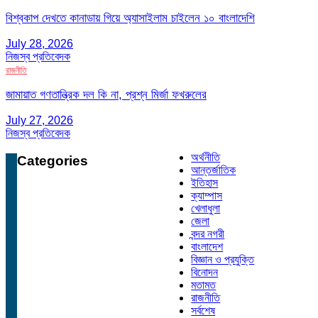
বিশ্বকাপ দেখতে কানাডায় গিয়ে অ্যাসাইলাম চাইলেন ১০ বাংলাদেশি
July 28, 2026
নিজস্ব প্রতিবেদক
রাজনীতি
জামায়াত গণতান্ত্রিক দল কি না, প্রশ্ন মির্জা ফখরুলের
July 27, 2026
নিজস্ব প্রতিবেদক
অর্থনীতি
Categories
আন্তর্জাতিক
ইতিহাস
ক্যাম্পাস
খেলাধুলা
জেলা
বন্দর নগরী
বাংলাদেশ
বিজ্ঞান ও প্রযুক্তি
বিনোদন
মতামত
রাজনীতি
সর্বশেষ