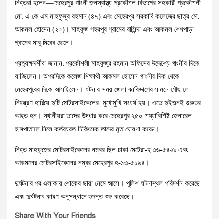
নিহতরা হলেন—মেহেরপুর গাংনী জনস্বাস্থ্য প্রকৌশল বিভাগের সহকারী প্রকৌশলী
মো. এ কে এম মাহফুজুর রহমান (৪৭) এবং মেহেরপুর সরকারি কলেজের ছাত্র মো.
আকমল হোসেন (২০)। মাহফুজ গহরপুর গ্রামের বাসিন্দা এবং আকমল শেখপাড়া
গ্রামের মাবু মিরের ছেলে।
প্রত্যক্ষদর্শীরা জানান, প্রকৌশলী মাহফুজুর রহমান অফিসের উদ্দেশ্যে গাংনীর দিকে
যাচ্ছিলেন। অপরদিকে কলেজ শিক্ষার্থী আকমল হোসেন গাংনীর দিক থেকে
মেহেরপুরের দিকে আসছিলেন। ঘটনার সময় জেলা বনবিভাগের সামনে পৌছালে
নিয়ন্ত্রণ হারিয়ে দুটি মোটরসাইকেলের মুখোমুখি সংঘর্ষ হয়। এতে দুইজনই গুরুতর
আহত হন। স্থানীয়রা তাদের উদ্ধার করে মেহেরপুর ২৫০ শয্যাবিশিষ্ট জেনারেল
হাসপাতালে নিলে কর্তব্যরত চিকিৎসক তাদের মৃত ঘোষণা করেন।
নিহত মাহফুজের মোটরসাইকেলের নম্বর ছিল ঢাকা মেট্রো-হ ৩৬-৫৪২৯ এবং
আকমলের মোটরসাইকেলের নম্বর মেহেরপুর হ-১৩-৫১৯৪।
দুর্ঘটনার পর এলাকায় শোকের ছায়া নেমে আসে। পুলিশ ঘটনাস্থল পরিদর্শন করেছে
এবং দুর্ঘটনার কারণ অনুসন্ধানে তদন্ত শুরু করেছে।
Share With Your Friends