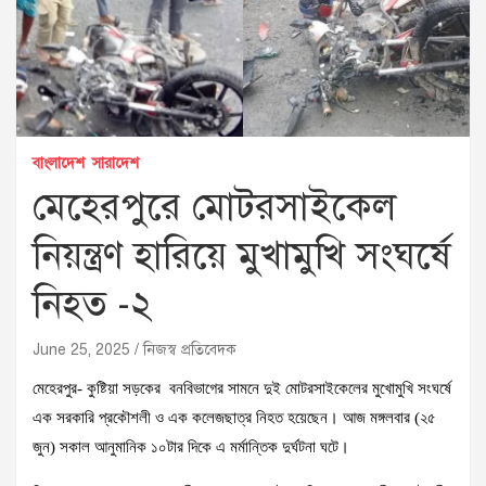
বাংলাদেশ
সারাদেশ
মেহেরপুরে মোটরসাইকেল
নিয়ন্ত্রণ হারিয়ে মুখামুখি সংঘর্ষে
নিহত -২
June 25, 2025
নিজস্ব প্রতিবেদক
মেহেরপুর- কুষ্টিয়া সড়কের বনবিভাগের সামনে দুই মোটরসাইকেলের মুখোমুখি সংঘর্ষে
এক সরকারি প্রকৌশলী ও এক কলেজছাত্র নিহত হয়েছেন। আজ মঙ্গলবার (২৫
জুন) সকাল আনুমানিক ১০টার দিকে এ মর্মান্তিক দুর্ঘটনা ঘটে।