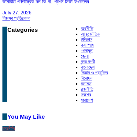
জামায়াত গণতান্ত্রিক দল কি না, প্রশ্ন মির্জা ফখরুলের
July 27, 2026
নিজস্ব প্রতিবেদক
অর্থনীতি
Categories
আন্তর্জাতিক
ইতিহাস
ক্যাম্পাস
খেলাধুলা
জেলা
বন্দর নগরী
বাংলাদেশ
বিজ্ঞান ও প্রযুক্তি
বিনোদন
মতামত
রাজনীতি
সর্বশেষ
সারাদেশ
You May Like
রাজনীতি