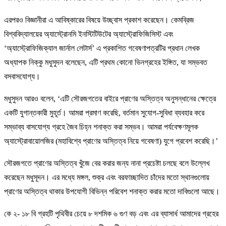
এরপরও বিজ্ঞানীরা এ আবিষ্কারের বিষয়ে উচ্ছ্বাস প্রকাশ করেছেন। কেমব্রিজ
বিশ্ববিদ্যালয়ের অ্যাস্ট্রোনমি ইনস্টিটিউটের অ্যাস্ট্রোফিজিসিস্ট এবং
‘অ্যাস্ট্রোফিজিক্যাল জার্নাল লেটার্স’ এ প্রকাশিত গবেষণাপত্রটির প্রধান লেখক
অধ্যাপক নিক্কু মধুসুদন বলেছেন, এটি প্রথম কোনো ভিনগ্রহের ইঙ্গিত, যা সম্ভবত
বসবাসযোগ্য।
মধুসুদন আরও বলেন, ‘এটি সৌরজগতের বাইরে প্রাণের অস্তিত্ব অনুসন্ধানের ক্ষেত্রে
একটি যুগান্তকারী মুহূর্ত। আমরা প্রমাণ করেছি, বর্তমান সুযোগ-সুবিধা ব্যবহার করে
সম্ভাব্য বাসযোগ্য গ্রহে জৈব চিহ্ন শনাক্ত করা সম্ভব। আমরা পর্যবেক্ষণমূলক
অ্যাস্ট্রোবায়োলজির (মহাবিশ্বে প্রাণের অস্তিত্ব নিয়ে গবেষণা) যুগে প্রবেশ করেছি।’
সৌরজগতে প্রাণের অস্তিত্ব খুঁজে বের করার জন্য নানা প্রচেষ্টা চলছে বলে উল্লেখ
করেছেন মধুসূদন। এর মধ্যে মঙ্গল, শুক্র এবং বরফাচ্ছাদিত চাঁদের মতো স্থানগুলোয়
প্রাণের অস্তিত্ব থাকার উপযোগী বিভিন্ন পরিবেশ শনাক্ত করার মতো দাবিগুলো আছে।
কে ২- ১৮ বি গ্রহটি পৃথিবীর চেয়ে ৮ দশমিক ৬ গুণ বড় এবং এর ব্যাসার্ধ আমাদের গ্রহের