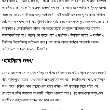
চেয়ে প্রায় ২ দশমিক ৬ গুণ বড়। গ্রহটি একটি লাল বামন তারার চারপাশে এমন কক্ষপথে
আবর্তিত হচ্ছে, যাকে ‘বাসযোগ্য অঞ্চল’ বলা হয়। সেখানে তরল পানির অস্তিত্ব থাকার
সম্ভাবনা আছে, যা জীবনের জন্য অপরিহার্য। ওই তারাটি আমাদের সূর্যের চেয়ে আকারে
ছোট এবং কম উজ্জ্বল। এটি পৃথিবী থেকে প্রায় ১২৪ আলোকবর্ষ দূরে লিও নক্ষত্রমণ্ডলে
অবস্থিত। জোতির্বিদ্যার ভাষায় এক বছরে আলো যে দূরত্ব অতিক্রম করে তাকেই
আলোকবর্ষ বলা হয়। আলো এক বছরে প্রায় ৫ দশমিক ৯ ট্রিলিয়ন মাইল (৯ দশমিক ৫
ট্রিলিয়ন কিলোমিটার) অতিক্রম করে। লাল বামন তারার চারদিকে আরেকটি গ্রহের
অস্তিত্বও শনাক্ত করেছেন বিজ্ঞানীরা।
‘হাইসিয়ান জগৎ’
১৯৯০-এর দশক থেকে এখন পর্যন্ত আমাদের সৌরজগতের বাইরে প্রায় ৫ হাজার ৮০০টি
গ্রহ আবিষ্কৃত হয়েছে, যেগুলোকে এক্সোপ্ল্যানেট বলা হয়। বিজ্ঞানীদের ধারণা, হাইসিয়ান
জগৎ নামে পরিচিত এক্সোপ্ল্যানেটগুলো তরল পানির একটি মহাসাগর নিয়ে গঠিত এবং
সেখানে অণুজীব বসবাসের উপযোগী পরিবেশ থাকতে পারে। এই গ্রহগুলোর বায়ুমণ্ডল
অণুজীব ও হাইড্রোজেনসমৃদ্ধ বলে মনে করা হয়।