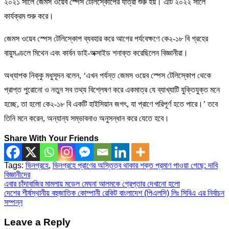
২০২১ সালে জেমস ওয়েব স্পেস টেলিস্কোপের যাত্রা শুরু হয়। এটি ২০২২ সালে
কার্যক্রম শুরু করে।
জেমস ওয়েব স্পেস টেলিস্কোপ ব্যবহার করে আগের পর্যবেক্ষণে কে২-১৮ বি গ্রহের
বায়ুমণ্ডলে মিথেন এবং কার্বন ডাই-অক্সাইড শনাক্ত করেছিলেন বিজ্ঞানীরা।
অধ্যাপক নিক্কু মধুসূদন বলেন, ‘এখন পর্যন্ত জেমস ওয়েব স্পেস টেলিস্কোপ থেকে
প্রাপ্ত পুরোনো ও নতুন সব তথ্য বিশ্লেষণ করে একমাত্র যে ব্যাখ্যাটি যুক্তিযুক্ত মনে
হচ্ছে, তা হলো কে২-১৮ বি একটি হাইসিয়ান জগৎ, যা প্রাণে পরিপূর্ণ হতে পারে।’ তবে
তিনি মনে করেন, অন্যান্য সম্ভাবনাও অনুসন্ধান করে যেতে হবে।
Share With Your Friends
Tags:
ভিনগ্রহে
,
ভিনগ্রহে প্রাণের অস্তিত্ব থাকার শক্ত প্রমাণ পাওয়া গেছে: দাবি
বিজ্ঞানীদের
Post
এবার চাঁদাবাজির মামলায় মডেল মেঘনা আলমকে গ্রেপ্তার দেখানো হলো
দেশের শীর্ষস্থানীয় বহুজাতিক কোম্পানী রেকিট বাংলাদেশ (পিএলসি) লিঃ সিবিএ এর নির্বাচন
navigation
সম্পন্ন
Leave a Reply