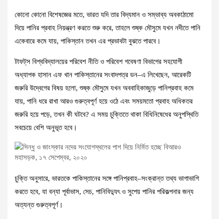
কোনো কোনো বিশেষজ্ঞের মতে, ভারত যদি তার বিদ্যমান ও সম্ভাব্য অবকাঠামো
দিয়ে পানির প্রবাহ নিয়ন্ত্রণ করতে শুরু করে, তাহলে শুষ্ক মৌসুমে যখন নদীতে পানি
একেবারে কমে যায়, পাকিস্তান তখন এর প্রভাবটা বুঝতে পারবে।
টাফট্‌স বিশ্ববিদ্যালয়ের পরিবেশ নীতি ও পরিবেশ গবেষণা বিভাগের সহযোগী
অধ্যাপক হাসান এফ খান পাকিস্তানের সংবাদপত্র ডন–এ লিখেছেন, আরেকটি
জরুরি উদ্বেগের বিষয় হলো, শুষ্ক মৌসুমে যখন অববাহিকাজুড়ে পানিপ্রবাহ কমে
যায়, পানি ধরে রাখা আরও গুরুত্বপূর্ণ হয়ে ওঠে এবং সময়মতো প্রবাহ অধিকতর
জরুরি হয়ে পড়ে, তখন কী ঘটবে? এ সময় চুক্তিতে থাকা বিধিনিষেধের অনুপস্থিতি
সবচেয়ে বেশি অনুভূত হবে।
চুক্তি অনুসারে, ভারতকে পাকিস্তানের সঙ্গে পানিপ্রবাহ–সংক্রান্ত তথ্য ভাগাভাগি
করতে হবে, যা বন্যা পূর্বাভাস, সেচ, পানিবিদ্যুৎ ও সুপেয় পানির পরিকল্পনার জন্য
অত্যন্ত গুরুত্বপূর্ণ।