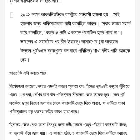
ব্যাপক ক্ষয়ক্ষতির কারণ হতে পারে।
২০১৬ সালে ভারতনিয়ন্ত্রিত কাশ্মীরে সন্ত্রাসী হামলা হয়। সেই
হামলার জন্য পাকিস্তানকে দায়ী করেছিল ভারত। সেবার ভারত সতর্ক
করে বলেছিল, ‘রক্ত ও পানি একসঙ্গে প্রবাহিত হতে পারে না’।
ভারতের এ সতর্কতার পর চীন ইয়ারলুং তাসাংপোর (যা ভারতের
উত্তর-পূর্বাঞ্চলে ব্রহ্মপুত্র নদ নামে পরিচিত) শাখা নদীর পানি আটকে
দেয়।
ভারত কি এটা করতে পারে
বিশেষজ্ঞরা বলছেন, ভারত এমনটা করলে প্রথমে তার নিজের ভূখণ্ডই বন্যার ঝুঁকিতে
পড়বে। কেননা, বেশির ভাগ বাঁধ পাকিস্তান সীমান্ত থেকে অনেক দূরে। তবে পূর্ব
সতর্কতা ছাড়া নিজের জলাধার থেকে কাদামাটি ছেড়ে দিতে পারবে, যা ভাটিতে থাকা
পাকিস্তানের বড় ধরনের ক্ষতির কারণ হতে পারে।
হিমালয় থেকে নেমে আসা সিন্ধুর মতো নদীগুলোতে প্রচুর পরিমাণে কাদামাটি থাকে,
যা দ্রুতই বাঁধে জমে যায়। এ কারণে হঠাৎ এ কাদামাটি ছেড়ে দিলে ভাটিতে ভয়াবহ