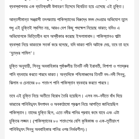
ব্যবস্থাপনার এক ব্যতিক্রমী উদাহরণ হিসেবে বিবেচিত হয়ে এসেছে এই চুক্তি।
আন্তসীমান্ত সন্ত্রাসী তৎপরতায় পাকিস্তানের বিরুদ্ধে মদদ দেওয়ার অভিযোগ তুলে
শুধু এই চুক্তিই স্থগিত নয়, আরও বেশ কিছু পদক্ষেপ নিয়েছে ভারত; যদিও এ
অভিযোগকে ভিত্তিহীন বলে অস্বীকার করেছে ইসলামাবাদ। পাকিস্তানও পাল্টা
ব্যবস্থা নিয়ে ভারতকে সতর্ক করে বলেছে, যদি ভারত পানি আটকে দেয়, তবে তা হবে
‘যুদ্ধের শামিল’।
চুক্তি অনুযায়ী, সিন্ধু অববাহিকার পূর্বাঞ্চলীয় তিনটি নদী ইরাবতী, বিপাশা ও শতদ্রুর
পানি ব্যবহার করতে পারবে ভারত। অন্যদিকে পশ্চিমাঞ্চলের তিনটি নদ–নদী সিন্ধু,
ঝিলাম ও চেনাবের ৮০ শতাংশ পানি পাকিস্তান ব্যবহার করতে পারবে।
তবে এই চুক্তি নিয়ে অতীতে বিরোধ তৈরি হয়েছিল। এসব নদ–নদীতে বাঁধ দিয়ে
ভারতের পানিবিদ্যুৎ উৎপাদন ও অবকাঠামো প্রকল্প নিয়ে আপত্তি জানিয়েছিল
পাকিস্তান। তাদের যুক্তি ছিল, এতে নদীর পানির প্রবাহ কমে যাবে এবং এটা
চুক্তির লঙ্ঘন। (পাকিস্তানের ৮০ শতাংশের বেশি কৃষিকাজ ও এক-তৃতীয়াংশ
পানিবিদ্যুৎ সিন্ধু অববাহিকার পানির ওপর নির্ভরশীল)।