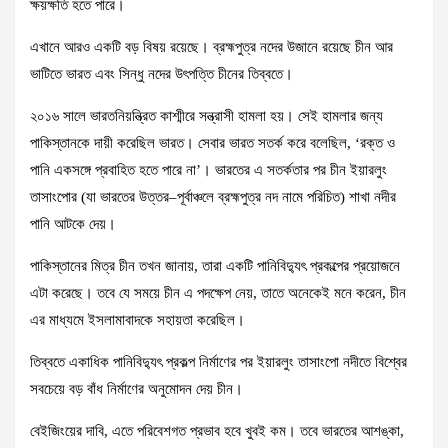
ক্ষয়ক্ষতি হতে পারে।
এখানে আরও একটি বড় বিষয় রয়েছে। ব্রহ্মপুত্র নদের উজানে রয়েছে চীন আর
ভাটিতে ভারত এবং সিন্ধু নদের উৎপত্তি চীনের তিব্বতে।
২০১৬ সালে ভারতনিয়ন্ত্রিত কাশ্মীরে সন্ত্রাসী হামলা হয়। সেই হামলার জন্য
পাকিস্তানকে দায়ী করেছিল ভারত। সেবার ভারত সতর্ক করে বলেছিল, ‘রক্ত ও
পানি একসঙ্গে প্রবাহিত হতে পারে না’। ভারতের এ সতর্কতার পর চীন ইয়ারলুং
তাসাংপোর (যা ভারতের উত্তর–পূর্বাঞ্চলে ব্রহ্মপুত্র নদ নামে পরিচিত) শাখা নদীর
পানি আটকে দেয়।
পাকিস্তানের মিত্র চীন তখন জানায়, তারা একটি পানিবিদ্যুৎ প্রকল্পের প্রয়োজনে
এটা করেছে। তবে যে সময়ে চীন এ পদক্ষেপ নেয়, তাতে অনেকেই মনে করেন, চীন
এর মাধ্যমে ইসলামাবাদকে সহায়তা করেছিল।
তিব্বতে একাধিক পানিবিদ্যুৎ প্রকল্প নির্মাণের পর ইয়ারলুং তাসাংপো নদীতে বিশ্বের
সবচেয়ে বড় বাঁধ নির্মাণের অনুমোদন দেয় চীন।
বেইজিংয়ের দাবি, এতে পরিবেশগত প্রভাব হবে খুবই কম। তবে ভারতের আশঙ্কা,