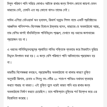
বিপুল পরিমাণ পানি সরিয়ে কোথাও আটকে রাখার জন্য বিশাল কোনো জায়গা যেমন
ভারতের নেই, তেমনি এত বড় কোনো খালও তাদের নেই।
সাউথ এশিয়া নেটওয়ার্ক অন ড্যামস, রিভার্স অ্যান্ড পিপল নামে একটি প্রতিষ্ঠানের
আঞ্চলিক পানিসম্পদ–বিশেষজ্ঞ হিমাংশু ঠাক্কার বলেন, ভারতের যে অবকাঠামো আছে,
তার বেশির ভাগই বাঁধভিত্তিক পানিবিদ্যুৎ প্রকল্প, যেখানে বড় ধরনের জলাধারের
প্রয়োজন হয় না।
এ ধরনের পানিবিদ্যুৎকেন্দ্রে প্রবাহিত পানির শক্তিকে ব্যবহার করে টারবাইন ঘুরিয়ে
বিদ্যুৎ উৎপাদন করা হয়। এ জন্য বেশি পরিমাণে পানি আটকানোর প্রয়োজন হয়
না।
ভারতীয় বিশেষজ্ঞরা বলছেন, প্রয়োজনীয় অবকাঠামো না থাকার কারণে চুক্তি
অনুযায়ী ঝিলাম, চেনাব ও সিন্ধু নদ–নদীর ২০ শতাংশ পানিরও যথাযথ ব্যবহার
করতে পারছে না ভারত। এই যুক্তি তুলে ধরেই ভারত পানি ধরে রাখার জন্য
অবকাঠামো নির্মাণ করতে চেয়েছিল। তবে পাকিস্তান চুক্তির শর্ত উল্লেখ করে এর
বিরোধিতা করেছে।