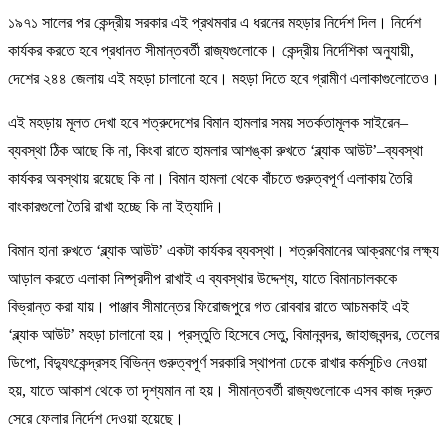
১৯৭১ সালের পর কেন্দ্রীয় সরকার এই প্রথমবার এ ধরনের মহড়ার নির্দেশ দিল। নির্দেশ
কার্যকর করতে হবে প্রধানত সীমান্তবর্তী রাজ্যগুলোকে। কেন্দ্রীয় নির্দেশিকা অনুযায়ী,
দেশের ২৪৪ জেলায় এই মহড়া চালানো হবে। মহড়া দিতে হবে গ্রামীণ এলাকাগুলোতেও।
এই মহড়ায় মূলত দেখা হবে শত্রুদেশের বিমান হামলার সময় সতর্কতামূলক সাইরেন–
ব্যবস্থা ঠিক আছে কি না, কিংবা রাতে হামলার আশঙ্কা রুখতে ‘ব্ল্যাক আউট’–ব্যবস্থা
কার্যকর অবস্থায় রয়েছে কি না। বিমান হামলা থেকে বাঁচতে গুরুত্বপূর্ণ এলাকায় তৈরি
বাংকারগুলো তৈরি রাখা হচ্ছে কি না ইত্যাদি।
বিমান হানা রুখতে ‘ব্ল্যাক আউট’ একটা কার্যকর ব্যবস্থা। শত্রুবিমানের আক্রমণের লক্ষ্য
আড়াল করতে এলাকা নিষ্প্রদীপ রাখাই এ ব্যবস্থার উদ্দেশ্য, যাতে বিমানচালককে
বিভ্রান্ত করা যায়। পাঞ্জাব সীমান্তের ফিরোজপুরে গত রোববার রাতে আচমকাই এই
‘ব্ল্যাক আউট’ মহড়া চালানো হয়। প্রস্তুতি হিসেবে সেতু, বিমানবন্দর, জাহাজবন্দর, তেলের
ডিপো, বিদ্যুৎকেন্দ্রসহ বিভিন্ন গুরুত্বপূর্ণ সরকারি স্থাপনা ঢেকে রাখার কর্মসূচিও নেওয়া
হয়, যাতে আকাশ থেকে তা দৃশ্যমান না হয়। সীমান্তবর্তী রাজ্যগুলোকে এসব কাজ দ্রুত
সেরে ফেলার নির্দেশ দেওয়া হয়েছে।