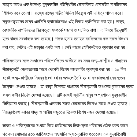
মহড়ার আরও এক উদ্দেশ্য যুদ্ধকালীন পরিস্থিতির মোকাবিলায় বেসামরিক নাগরিকদের
শিক্ষিত করে তোলা। রাজ্যে রাজ্যে গঠিত সিভিল ডিফেন্স এই দায়িত্ব পালন করে।
স্কুলপড়ুয়াদের মধ্যে এনসিসি ক্যাডেটদেরও এই বিষয়ে প্রশিক্ষিত করা হয়। লক্ষ্য,
বেসামরিক নাগরিকদের নিরাপত্তা সম্পর্কে সজাগ ও সচকিত রাখা। এ বিষয়ে উদ্যোগী
হতে রাজ্য সরকারকে বলা হয়েছে। শত্রু হানায় হতাহত ব্যক্তিদের কত দ্রুত উদ্ধার
করা যায়, সেটাও এই মহড়ার একটা অঙ্গ। সেই কাজে হেলিকপ্টারও ব্যবহার করা হয়।
পাকিস্তানের সঙ্গে সংঘাতের পরিপ্রেক্ষিতে অতীতে সব সময় জম্মু–কাশ্মীর ও পাঞ্জাবের
সীমান্তবর্তী জেলাগুলোয় আগে থেকেই বিশেষ নজরদারির ব্যবস্থা করা হয়। ১০ দিন
ধরেই জম্মু–কাশ্মীরের নিয়ন্ত্রণরেখা বরাবর অঞ্চলে তৈরি হওয়া বাংকারগুলো মেরামতের
উদ্যোগ নেওয়া হয়েছে। তা ছাড়া বিশেষত পাঞ্জাবের সীমান্তবর্তী অঞ্চলের কৃষকদের দ্রুত
ফসল কাটার নির্দেশ দেওয়া হয়েছে। দুটি কাজই স্থানীয় মানুষ ও প্রশাসন যুদ্ধকালীন
ভিত্তিতে করছে। সীমান্তবর্তী এলাকার সড়ক মেরামতের দিকেও নজর দেওয়া হয়েছে।
নিয়ন্ত্রণরেখা বরাবর খাদ্য ও পানীয় মজুতের দিকেও বিশেষ নজর দেওয়া হয়েছে।
ভারত ও পাকিস্তানের সংঘাত নিয়ে জাতিসংঘের নিরাপত্তা পরিষদের বৈঠক শুরুর আগে
গতকাল সোমবার রাতে জাতিসংঘের মহাসচিব অ্যান্তোনিও গুতেরেস এক যুদ্ধবিরোধী