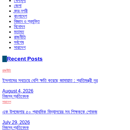
খেলাধুলা
জেলা
বন্দর নগরী
বাংলাদেশ
বিজ্ঞান ও প্রযুক্তি
বিনোদন
মতামত
রাজনীতি
সর্বশেষ
সারাদেশ
Recent Posts
রাজনীতি
ইসলামের সবচেয়ে বেশি ক্ষতি করেছে জামায়াত : প্রতিমন্ত্রী নুর
August 4, 2026
নিজস্ব প্রতিবেদক
সারাদেশ
এক উপজেলার ৫০ প্রাথমিক বিদ্যালয়ের সব শিক্ষককে শোকজ
July 29, 2026
নিজস্ব প্রতিবেদক