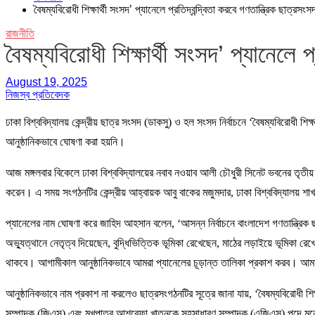
বৈষম্যবিরোধী শিক্ষার্থী সংসদ’ প্যানেলে প্রতিদ্বন্দ্বিতা করবে গণতান্ত্রিক ছাত্রসংস
রাজনীতি
বৈষম্যবিরোধী শিক্ষার্থী সংসদ’ প্যানেলে প
August 19, 2025
নিজস্ব প্রতিবেদক
ঢাকা বিশ্ববিদ্যালয় কেন্দ্রীয় ছাত্র সংসদ (ডাকসু) ও হল সংসদ নির্বাচনে ‘বৈষম্যবিরোধী 
আনুষ্ঠানিকভাবে ঘোষণা করা হয়নি।
আজ মঙ্গলবার বিকেলে ঢাকা বিশ্ববিদ্যালয়ের নবাব নওয়াব আলী চৌধুরী সিনেট ভবনের তৃতীয় ত
করেন। এ সময় সংগঠনটির কেন্দ্রীয় আহ্বায়ক আবু বাকের মজুমদার, ঢাকা বিশ্ববিদ্যালয় 
প্যানেলের নাম ঘোষণা করে জাহিদ আহসান বলেন, ‘আসন্ন নির্বাচনে বাংলাদেশ গণতান্ত্রিক 
অভ্যুত্থানে নেতৃত্ব দিয়েছেন, বুদ্ধিভিত্তিক ভূমিকা রেখেছেন, মাঠের লড়াইয়ে ভূমিকা রেখে
থাকবে। আগামীকাল আনুষ্ঠানিকভাবে আমরা প্যানেলের চূড়ান্ত তালিকা প্রকাশ করব। আম
আনুষ্ঠানিকভাবে নাম প্রকাশ না করলেও ছাত্রসংগঠনটির সূত্রে জানা যায়, ‘বৈষম্যবিরোধী শিক
সম্পাদক (জিএস) এবং মুখপাত্র আশরেফা খাতুনকে সহসাধারণ সম্পাদক (এজিএস) পদে মনোন