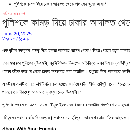
পুলিশকে কামড় দিয়ে ঢাকার আদালত থেকে পালালেন খুনের আসামি
সর্বশেষ
সারাদেশ
পুলিশকে কামড় দিয়ে ঢাকার আদালত থে
June 20, 2025
নিজস্ব প্রতিবেদক
এক পুলিশ সদস্যকে কামড় দিয়ে ঢাকার আদালত প্রাঙ্গণ থেকে পালিয়ে গেছেন হত্যা মাম
ঢাকা মহানগর পুলিশের (ডিএমপি) প্রসিকিউশন বিভাগের অতিরিক্ত উপকমিশনার (এডিসি) মাইন
থাকায় তাঁকে কারাগার থেকে ঢাকার আদালতে আনা হয়েছিল। দুপুরের দিকে আদালতে শুনানি 
এ ঘটনায় একটি তদন্ত কমিটি গঠন করা হয়েছে জানিয়ে মাইন উদ্দিন চৌধুরী বলেন, ‘তদন্ত
থাকলে তার বিরুদ্ধে আইনগত ব্যবস্থা নেবে ডিএমপি।’
পুলিশের তথ্যমতে, ২০১৮ সালে শরীফুল ইসলামের বিরুদ্ধে রাজধানীর খিলগাঁও থানায় হত্যা 
শরীফুলের গ্রামের বাড়ি দিনাজপুরে। গ্রামের নাম হরিপুর। তাঁর বাবার নাম শফিক আহমেদ।
Share With Your Friends