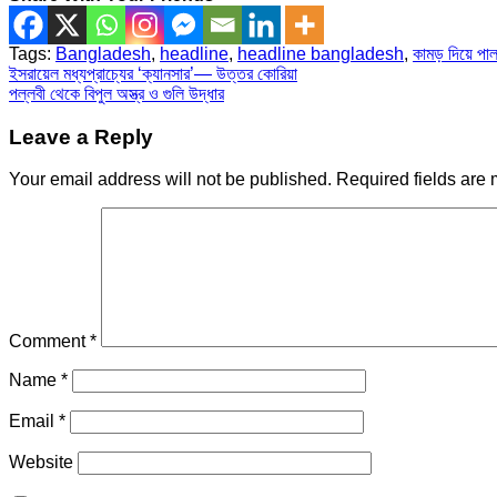
Tags:
Bangladesh
,
headline
,
headline bangladesh
,
কামড় দিয়ে পা
Post
ইসরায়েল মধ্যপ্রাচ্যের ‘ক্যানসার’— উত্তর কোরিয়া
পল্লবী থেকে বিপুল অস্ত্র ও গুলি উদ্ধার
navigation
Leave a Reply
Your email address will not be published.
Required fields are
Comment
*
Name
*
Email
*
Website