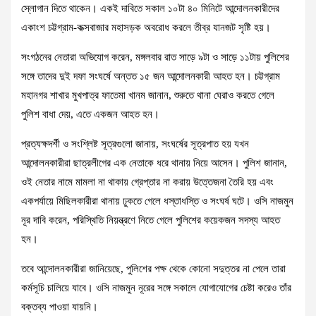
স্লোগান দিতে থাকেন। একই দাবিতে সকাল ১০টা ৪০ মিনিটে আন্দোলনকারীদের
একাংশ চট্টগ্রাম-কক্সবাজার মহাসড়ক অবরোধ করলে তীব্র যানজট সৃষ্টি হয়।
সংগঠনের নেতারা অভিযোগ করেন, মঙ্গলবার রাত সাড়ে ৯টা ও সাড়ে ১১টায় পুলিশের
সঙ্গে তাদের দুই দফা সংঘর্ষে অন্তত ১৫ জন আন্দোলনকারী আহত হন। চট্টগ্রাম
মহানগর শাখার মুখপাত্র ফাতেমা খানম জানান, শুরুতে থানা ঘেরাও করতে গেলে
পুলিশ বাধা দেয়, এতে একজন আহত হন।
প্রত্যক্ষদর্শী ও সংশ্লিষ্ট সূত্রগুলো জানায়, সংঘর্ষের সূত্রপাত হয় যখন
আন্দোলনকারীরা ছাত্রলীগের এক নেতাকে ধরে থানায় নিয়ে আসেন। পুলিশ জানান,
ওই নেতার নামে মামলা না থাকায় গ্রেপ্তার না করায় উত্তেজনা তৈরি হয় এবং
একপর্যায়ে মিছিলকারীরা থানায় ঢুকতে গেলে ধস্তাধস্তি ও সংঘর্ষ ঘটে। ওসি নাজমুন
নূর দাবি করেন, পরিস্থিতি নিয়ন্ত্রণে নিতে গেলে পুলিশের কয়েকজন সদস্য আহত
হন।
তবে আন্দোলনকারীরা জানিয়েছে, পুলিশের পক্ষ থেকে কোনো সদুত্তর না পেলে তারা
কর্মসূচি চালিয়ে যাবে। ওসি নাজমুন নূরের সঙ্গে সকালে যোগাযোগের চেষ্টা করেও তাঁর
বক্তব্য পাওয়া যায়নি।