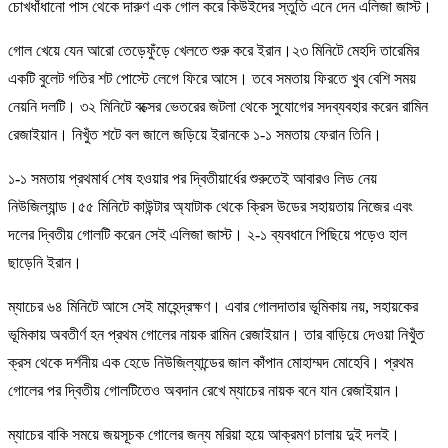
চোখধাঁধানো পাস থেকে দারুণ এক গোল করে কিউইদের স্তুতি এনে দেন এলিজা জাস্ট।
গোল খেয়ে যেন আরো তেড়েফুঁড়ে খেলতে শুরু করে ইরান।২৩ মিনিটে মেহদি তারেমির
একটি বুলেট গতির শট পোস্টে লেগে ফিরে আসে। তবে সমতায় ফিরতে খুব বেশি সময়
নেয়নি দলটি। ৩২ মিনিটে বক্সের ভেতরের জটলা থেকে সুযোগের সদব্যবহার করেন রামিন
রেজাইয়ান। নিখুঁত শটে বল জালে জড়িয়ে ইরানকে ১-১ সমতায় ফেরান তিনি।
১-১ সমতায় প্রথমার্ধ শেষ হওয়ার পর দ্বিতীয়ার্ধের শুরুতেই আবারও লিড নেয়
নিউজিল্যান্ড।৫৫ মিনিটে কাউন্টার অ্যাটাক থেকে ক্রিস উডের সহায়তায় নিজের এবং
দলের দ্বিতীয় গোলটি করেন সেই এলিজা জাস্ট। ২-১ ব্যবধানে পিছিয়ে পড়েও হাল
ছাড়েনি ইরান।
ম্যাচের ৬৪ মিনিটে আসে সেই মাহেন্দ্রক্ষণ। এবার গোলদাতার ভূমিকায় নয়, সহায়কের
ভূমিকায় অবতীর্ণ হন প্রথম গোলের নায়ক রামিন রেজাইয়ান। তার বাড়িয়ে দেওয়া নিখুঁত
ক্রস থেকে দর্শনীয় এক হেডে নিউজিল্যান্ডের জাল কাঁপান মোহাম্মদ মোহেবি। প্রথম
গোলের পর দ্বিতীয় গোলটিতেও অবদান রেখে ম্যাচের নায়ক বনে যান রেজাইয়ান।
ম্যাচের বাকি সময়ে জয়সূচক গোলের জন্য মরিয়া হয়ে আক্রমণ চালায় দুই দলই।