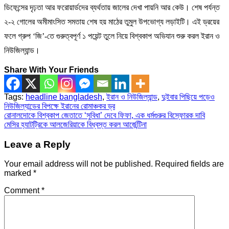
ডিফেন্সের দৃঢ়তা আর ফরোয়ার্ডদের ব্যর্থতায় জালের দেখা পায়নি আর কেউ। শেষ পর্যন্ত
২-২ গোলের অমীমাংসিত সমতায় শেষ হয় মাঠের তুমুল উপভোগ্য লড়াইটি। এই ড্রয়ের
ফলে গ্রুপ ‘জি’-তে গুরুত্বপূর্ণ ১ পয়েন্ট তুলে নিয়ে বিশ্বকাপ অভিযান শুরু করল ইরান ও
নিউজিল্যান্ড।
Share With Your Friends
Tags:
headline bangladesh
,
ইরান ও নিউজিল্যান্ড
,
দুইবার পিছিয়ে পড়েও
নিউজিল্যান্ডের বিপক্ষে ইরানের রোমাঞ্চকর ড্র
Post
রোনালদোকে বিশ্বকাপ জেতাতে ‘সুবিধা’ দেবে ফিফা, এক ধর্মগুরুর বিস্ফোরক দাবি
মেসির হ্যাটট্রিকে আলজেরিয়াকে বিধ্বস্ত করল আর্জেন্টিনা
navigation
Leave a Reply
Your email address will not be published.
Required fields are
marked
*
Comment
*