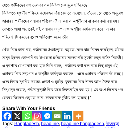
যেতে পর্যটকদের বাধা দেওয়ার এক ভিডিও ফেসবুকে ছড়িয়েছে।
ভিডিওতে স্থানীয় পরিচয়ে কয়েকজন যাঁরা বেড়াতে এসেছেন, তাঁদের চলে যেতে অনুরোধ
জানান। পর্যটকদের এলাকার পরিবেশ নষ্ট না করা ও অশ্লীলতা না করার কথা বলা হয়।
বেড়াতে আসা অনেকেই ওই এলাকায় মদ্যপান ও অশ্লীল কার্যকলাপ করে এলাকার
পরিবেশ নষ্ট করছেন বলেও অভিযোগ করেন তাঁরা।
খোঁজ নিয়ে জানা যায়, পর্যটকদের উৎমাছড়ায় বেড়াতে যেতে যাঁরা নিষেধ করেছিলে, তাঁদের
মধ্যে ছিলেন কোম্পানীগঞ্জ উপজেলা জমিয়তের সহসভাপতি মুফতি রুহুল আমিন সিরাজী।
এ ব্যাপারে যোগাযোগ করা হলে তিনি বলেন, ‘পর্যটনের কথা বলে নামে কিছু মানুষ ওই
এলাকায় গিয়ে মদ্যপান ও অশ্লীল কার্যক্রম করছেন। এতে এলাকার পরিবেশ নষ্ট হচ্ছে।
এসব বিষয়ে স্থানীয় আলেম-ওলামা ও মুরব্বি–যুবকদের নিয়ে ঈদের আগে বৈঠক করে
সিদ্ধান্ত হয়েছে, পর্যটনকেন্দ্রটি নিয়ে যাতে নিরুৎসাহিত করা হয়। এর অংশ হিসেবে গত
রোববার বিকেলে বেড়াতে আসা লোকজনকে বুঝিয়ে বলা হয়েছে।’
Share With Your Friends
Tags:
Bangladesh
,
headline
,
headline bangladesh
,
উৎমাছড়া