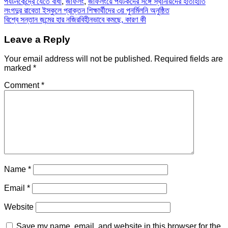
পর্যটনকেন্দ্রে যেতে বাধা
,
জাফলং
,
জাফলংয়ে পর্যটকদের সঙ্গে স্থানীয়দের হাতাহাতি
Post
লংগদুর রাবেতা ইস্কুলে প্রাক্তন শিক্ষার্থীদের ৩য় পুনর্মিলনি অনুষ্ঠিত
বিশ্বে সন্তান জন্মের হার নজিরবিহীনভাবে কমছে, কারণ কী
navigation
Leave a Reply
Your email address will not be published.
Required fields are
marked
*
Comment
*
Name
*
Email
*
Website
Save my name, email, and website in this browser for the