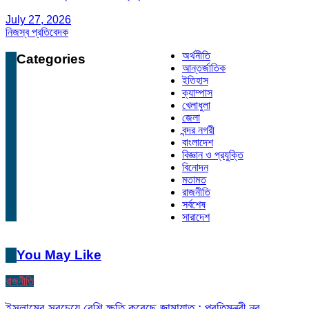
July 27, 2026
নিজস্ব প্রতিবেদক
অর্থনীতি
Categories
আন্তর্জাতিক
ইতিহাস
ক্যাম্পাস
খেলাধুলা
জেলা
বন্দর নগরী
বাংলাদেশ
বিজ্ঞান ও প্রযুক্তি
বিনোদন
মতামত
রাজনীতি
সর্বশেষ
সারাদেশ
You May Like
রাজনীতি
ইসলামের সবচেয়ে বেশি ক্ষতি করেছে জামায়াত : প্রতিমন্ত্রী নুর