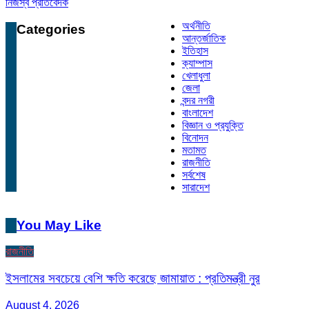
নিজস্ব প্রতিবেদক
অর্থনীতি
Categories
আন্তর্জাতিক
ইতিহাস
ক্যাম্পাস
খেলাধুলা
জেলা
বন্দর নগরী
বাংলাদেশ
বিজ্ঞান ও প্রযুক্তি
বিনোদন
মতামত
রাজনীতি
সর্বশেষ
সারাদেশ
You May Like
রাজনীতি
ইসলামের সবচেয়ে বেশি ক্ষতি করেছে জামায়াত : প্রতিমন্ত্রী নুর
August 4, 2026