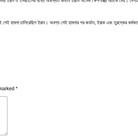
সময় ইরান ও ইসরাইলের মধ্যে অবস্থিত জর্ডান ইরানি অনেক ক্ষেপণাস্ত্র আটকে দেয়। দে
ন্যই সেই হামলা চালিয়েছিল ইরান। অবশ্য সেই হামলার পর জর্ডান, ইরাক এবং তুরস্কের কর্মক
 marked
*