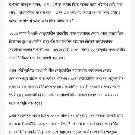
উপদেষ্টা মাহফুজ বলেন, ‘এক–এগারো আবার ফিরে আসার মতো পরিবেশ তৈরি হতে
পারে। রাজনৈতিক সংঘাত হবে—এমন এক জায়গায় আমরা দেশকে নিয়ে যাচ্ছি।
আমরা সংলাপ বা আলোচনার দিকে যাচ্ছি না।’
২০০৬ সালে বিএনপি নেতৃত্বাধীন চারদলীয় জোট সরকারের মেয়াদ শেষে রাজনৈতিক
বিরোধের মুখে তৎকালীন রাষ্ট্রপতি ইয়াজউদ্দিন আহমেদ নিজেই তত্ত্বাবধায়ক
সরকারের প্রধান উপদেষ্টা হন। এর মধ্যেই ২০০৭ সালের ২২ জানুয়ারি নবম জাতীয়
সংসদ নির্বাচনের তারিখ ঘোষণা করা হয়।
এমন পরিস্থিতিতে আওয়ামী লীগ নেতৃত্বাধীন মহাজোটের কয়েকজন নেতার
মনোনয়নপত্র বাতিল করে নির্বাচন কমিশন। এতে ইয়াজউদ্দিন আহমেদ নেতৃত্বাধীন
তত্ত্বাবধায়ক সরকারের নিরপেক্ষতা নিয়ে তৎকালীন বিরোধী দলগুলোর মধ্যে প্রশ্ন
তৈরি হয়। মহাজোট নির্বাচন বর্জনের ঘোষণা দিয়ে লাগাতার হরতাল ও অবরোধের
মতো কর্মসূচি শুরু করে।
এমন সংঘাতময় পরিস্থিতিতে ২০০৭ সালের ১১ জানুয়ারি দেশে জরুরি অবস্থা জারি
হয় এবং ইয়াজউদ্দিন আহমেদ প্রধান উপদেষ্টা পদ থেকে সরে দাঁড়ান। পরের দিন
সেনাবাহিনীর সমর্থন নিয়ে বাংলাদেশ ব্যাংকের সাবেক গভর্নর ফখরুদ্দীন আহমেদ