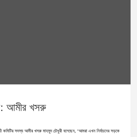
ি: আমীর খসরু
্থায়ী কমিটির সদস্য আমীর খসরু মাহমুদ চৌধুরী বলেছেন, ‘আমরা এখন নির্বাচনের সড়কে