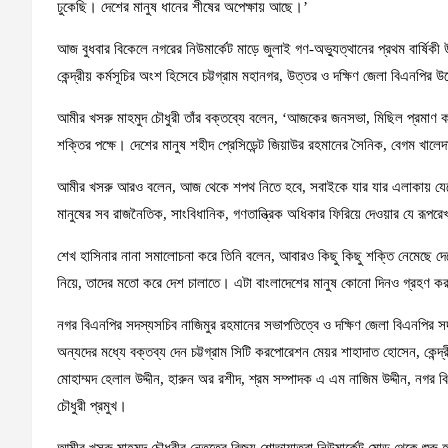
ঢুকেছি। দেশের মানুষ ধানের শীষের অপেক্ষায় আছে।’
আজ বুধবার বিকেলে নগরের নিউমার্কেট মাড়ে জুলাই গণ-অভ্যুত্থানের প্রথম বার্ষিকী
কেন্দ্রীয় কর্মসূচির অংশ হিসেবে চট্টগ্রাম মহানগর, উত্তর ও দক্ষিণ জেলা বিএনপির 
আমীর খসরু মাহমুদ চৌধুরী তাঁর বক্তব্যে বলেন, ‘আজকের জনসভা, মিছিল প্রমাণ করে
শক্তির পক্ষে। দেশের মানুষ শহীদ প্রেসিডেন্ট জিয়াউর রহমানের সৈনিক, বেগম খালেদ
আমীর খসরু আরও বলেন, আজ থেকে শপথ নিতে হবে, সবাইকে যার যার এলাকায় যেতে হ
মানুষের সব রাজনৈতিক, সাংবিধানিক, গণতান্ত্রিক অধিকার ফিরিয়ে দেওয়ার যে রূপর
শেখ হাসিনার নানা সমালোচনা করে তিনি বলেন, আবারও কিছু কিছু শক্তি নেমেছে দেশ
নিয়ে, তাদের মতো করে দেশ চালাতে। এটা বাংলাদেশের মানুষ কোনো দিনও গ্রহণ ক
নগর বিএনপির সদস্যসচিব নাজিমুর রহমানের সভাপতিত্বে ও দক্ষিণ জেলা বিএনপির স
অন্যদের মধ্যে বক্তব্য দেন চট্টগ্রাম সিটি করপোরেশন মেয়র শাহাদাত হোসেন, কেন্
মোহাম্মদ হেলাল উদ্দীন, হারুন অর রশীদ, শ্রম সম্পাদক এ এম নাজিম উদ্দীন, নগর বি
চৌধুরী প্রমুখ।
আমীর খসরু মাহমুদ চৌধুরীর নেতৃত্বে বিজয় শোভাযাত্রা নিউমার্কেট মোড় থেকে শুরু 