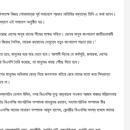
 উপলক্ষে বিজয় শোভাযাত্রা পূর্ব সমাবেশে প্রধান অতিথির বক্তব্যে তিনি এ কথা বলেন।
উদ্যোগে এই সমাবেশ অনুষ্ঠিত হয়।
ছে দেশের মানুষ ধানের শীষের পক্ষের শক্তি। দেশের মানুষ বাংলাদেশ জাতীয়তাবাদী
া জিয়ার সৈনিক, তারেক রহমানের নেতৃত্বে নতুন বাংলাদেশ গড়তে চায়।’
বে, মানুষের ঘরে ঘরে যেতে হবে। আগামী দিনের যে কর্মসূচি, রূপরেখা, দেশের
েখা বিএনপি তৈরি করেছে, তা মানুষের কাছে পৌঁছে দিতে হবে।
ের মানুষের অধিকার কেড়ে নিয়ে জনগণকে বাইরে রেখে তাদের মতো করে সিদ্ধান্ত
রবে না।
দস্যসচিব হেলাল উদ্দিন, নগর বিএনপির যুগ্ম আহ্বায়ক শওকত আজম খাজার পরিচালনায়
দ্রীয় বিএনপির সাংগঠনিক সম্পাদক মাহবুবের রহমান, সহসাংগঠনিক সম্পাদক মীর
এনপির সাবেক সাধারণ সম্পাদক আবুল হাশেম, কেন্দ্রীয় বিএনপির সদস্য হুম্মাম কাদের
হয়ে কোতোয়ালি মোড়, লালদীঘি, বকশির হাট, আন্দরকিল্লা, চেরাগি মোড় হয়ে