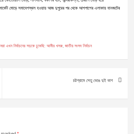
উমার্কেট মোড়ে সমাবেশস্থল হওয়ায় আজ দুপুরের পর থেকে আশপাশের এলাকায় যানজটের
রা এখন নির্বাচনের সড়কে ঢুকেছি: আমীর খসরু
,
জাতীয় সংসদ নির্বাচন
চট্টগ্রামে সেতু ভেঙে দুই ভাগ
re marked
*