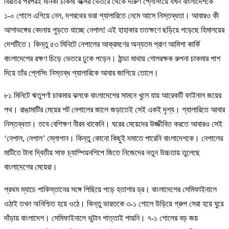
বিরতির পরপরই মনিকা চাকমা বক্সের ভেতরে থেকে দারুণ প্লেসিংয়ে যখন বাংলাদেশকে
১-০ গোলে এগিয়ে নেন, দশরথের ভরা গ্যালারিতে নেমে আসে নিস্তব্ধতা। আবারও কী
আশাভঙ্গের বেদনায় পুড়তে যাচ্ছে নেপাল! এই হাহাকার ততক্ষণে ছড়িয়ে পড়েছে হিমালয়ের
দেশটিতে। কিন্তু ৫৩ মিনিটে নেপালের আক্রমণের অন্যতম প্রাণ আমিশা কার্কি
বাংলাদেশের রক্ষণ চিড়ে ভেতরে ঢুকে পড়েন। ঠান্ডা মাথায় গোলরক্ষক রুপনা চাকমার পাশ
দিয়ে তাঁর প্লেসিং নিস্তব্ধ গ্যালারিকে আবার জাগিয়ে তোলে।
৮১ মিনিটে ঋতুপর্ণা চাকমার ঝলকে বাংলাদেশের সামনে খুলে যায় আরেকটি ফাইনাল জয়ের
পথ। রাঙামাটির মেয়ের শট নেপালের জালে জড়াতেই সেই একই দৃশ্য। গ্যালারিতে আবার
নিস্তব্ধতা। তবে বেশিক্ষণ নীরব থাকেনি। ঘরের মেয়েদের উজ্জীবিত করতে আবারও সেই
‘নেপাল, নেপাল’ স্লোগান। কিন্তু কোনো কিছুই দমাতে পারেনি বাংলাদেশকে। নেপালের
মাটিতে টানা দ্বিতীয় সাফ চ্যাম্পিয়নশিপে জিতে নিজেদের নতুন উচ্চতায় তুলেছে
বাংলাদেশের মেয়েরা।
প্রথম ম্যাচে পাকিস্তানের সঙ্গে পিছিয়ে পড়ে হতাশার ড্র। বাংলাদেশের সেমিফাইনালে
ওঠাই তখন অনিশ্চিত হয়ে ওঠে। কিন্তু ভারতকে ৩-১ গোলে উড়িয়ে গ্রুপ সেরা হয়ে ঘুরে
দাঁড়ায় বাংলাদেশ। সেমিফাইনালে ভুটান পাত্তাই পায়নি। ৭-১ গোলের বড় জয়