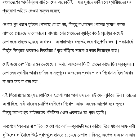
বাংলাদেশের আত্মবিশ্বাস বাড়িয়ে দেয় অনেকটাই। যার সুবাদে ফাইনালে স্থানীয়দের সব
প্রত্যাশা গুঁড়িয়ে দেওয়া সম্ভব হয়েছে।
নেপাল খুব খারাপ ফুটবল খেলেছে যে তা নয়, কিন্তু বাংলাদেশ গোলের সুযোগ কাজে
লাগাতে পেরেছে ভালোভাবে। বাংলাদেশের মেয়েদের ব্যক্তিগত নৈপুণ্যের কাছেই
নেপালকে হারতে হয়েছে আবারও। আলাদাভাবে বলতেই হবে ঋতুপর্ণার কথা। প্রথমার্ধে
কিছুটা নিষ্প্রভ থাকলেও দ্বিতীয়ার্ধে ঘুরে দাঁড়িয়ে দলকে উপহার দিয়েছেন জয়।
সেই জয়ে নেপালিদের মন ভেঙেছে। অথচ আজকের দিনটা তাদের কাছে ছিল স্বপ্নময়।
নেপালের স্থানীয় ভাষার দৈনিক কান্তুপুরের আজকের প্রথম পাতার শিরোনাম ছিল ‘এবার
না হলে আর কখনো নয়’।
এই শিরোনামের মধ্যে নেপালিদের হতাশা আর আশাভঙ্গ বেদনাই যেন লুকিয়ে ছিল। তাদের
আশা ছিল, নারী সাফের চ্যাম্পিয়নশিপের শিরোপা আরও অনেক আগেই ঘরে তুলবে।
কিন্তু আগের ছয় ফাইনালের পাঁচটিতে খেলে একবারও তা পূরণ হয়নি।
অবশেষে ‘একবার না পারিলে দেখো শতবার’—প্রবাদটা মনে করিয়ে দিয়ে ষষ্ঠবার সাফ নারী
ফুটবলের ফাইনালে উঠে প্রাণখুলে হাসতে চেয়েছে নেপাল। কিন্তু অপেক্ষার অবসান আর