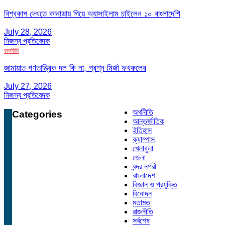
বিশ্বকাপ দেখতে কানাডায় গিয়ে অ্যাসাইলাম চাইলেন ১০ বাংলাদেশি
July 28, 2026
নিজস্ব প্রতিবেদক
রাজনীতি
জামায়াত গণতান্ত্রিক দল কি না, প্রশ্ন মির্জা ফখরুলের
July 27, 2026
নিজস্ব প্রতিবেদক
অর্থনীতি
Categories
আন্তর্জাতিক
ইতিহাস
ক্যাম্পাস
খেলাধুলা
জেলা
বন্দর নগরী
বাংলাদেশ
বিজ্ঞান ও প্রযুক্তি
বিনোদন
মতামত
রাজনীতি
সর্বশেষ