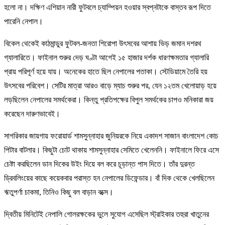
হলো না। দক্ষিণ এশিয়ান নারী ফুটবলে চ্যাম্পিয়ন হওয়ার স্বপ্নটাকে বাস্তব রূপ দিতে
পারেনি নেপাল।
বিকেল থেকেই কাঠমান্ডুর ফুটবল-জনতা শিরোপা উৎসবের আশায় ভিড় জমান দশরথ
গ্যালারিতে। ফাইনাল শুরুর দেড় ঘণ্টা আগেই ১৫ হাজার দর্শক ধারণক্ষমতার গ্যালারি
প্রায় পরিপূর্ণ হয়ে যায়। অনেকের হাতে ছিল নেপালের পতাকা। স্টেডিয়ামে তৈরি হয়
উৎসবের পরিবেশ। সেটির মাত্রা আরও বাড়ে ম্যাচ শুরুর পর, যেন ১২তম খেলোয়াড় হয়ে
লড়ছিলেন নেপালের সমর্থকেরা। কিন্তু প্রতিপক্ষের বিপুল সমর্থকের চাপও মনিকারা জয়
করেছেন দারুণভাবেই।
সাগরিকার জায়গায় ফরোয়ার্ড শামসুন্নাহার জুনিয়রকে নিয়ে একাদশ সাজান বাংলাদেশ কোচ
পিটার বাটলার। কিছুটা চোট থাকায় শামসুন্নাহার সেমিতে খেলেননি। ফাইনালে ফিরে এসে
চেষ্টা করছিলেন ডান দিকের উইং দিয়ে বল করে চূড়ান্ত পাস দিতে। তাঁর দুরন্ত
ড্রিবলিংয়ের কাছে কয়েকবার পরাস্ত হন নেপালের ডিফেন্ডার। বাঁ দিক থেকে খেলছিলেন
ঋতুপর্ণা চাকমা, তিনিও কিছু বল বাড়ান বক্সে।
দ্বিতীয় মিনিটেই নেপালি গোলরক্ষকের ভুলে সুযোগ এসেছিল স্ট্রাইকার তহুরা খাতুনের