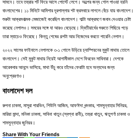
সামনে। তবে তহুরার শট ফিরে আসে পোস্টে লেগে। অল্পের জন্য গোল পাওয়া হয়নি
বাংলাদেশের। ১১ মিনিটে আমিশার দূরপাল্লার শট ক্রসবারে লাগলে বেঁচে যায় বাংলাদেশ।
শুরুটা আক্রমণাত্মক মেজাজেই করেছিল বাংলাদেশ। পাল্টা আক্রমণে জবাব দেওয়ার চেষ্টা
করেছে নেপালও। সময়ের সঙ্গে যা আরও বেড়েছে। দ্বিতীয়ার্ধের শুরুতে পিছিয়ে পড়ে
তারা ম্যাচেও ফিরেছে। কিন্তু শেষের গল্পটা আর নিজেদের করতে পারেনি নেপাল।
২০২২ সালের ফাইনালে নেপালকে ৩-১ গোলে উড়িয়ে চ্যাম্পিয়নের মুকুট মাথায় তোলে
বাংলাদেশ। সেই মুকুট মাথায় নিয়েই আগামীকাল দেশে ফিরবেন সাবিনারা। দেশকে
আরেকবার আনন্দে ভাসিয়ে, মাথা উঁচু করে তাঁদের ফেরাটা হবে অন্যদের জন্য
অনুপ্রেরণাও।
বাংলাদেশ দল
রুপনা চাকমা, মাসুরা পারভিন, শিউলি আজিম, আফঈদা খন্দকার, শামসুন্নাহার সিনিয়র,
মারিয়া মান্দা, মনিকা চাকমা, সাবিনা খাতুন (স্বপ্না রানী), তহুরা খাতুন, ঋতুপর্ণা চাকমা ও
শামসুন্নাহার জুনিয়র।
Share With Your Friends