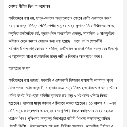
কোটায় সীমিত ছিল না আন্দোলন
প্রতিবেদনে বলা হয়, ছাত্র-জনতার অভ্যুত্থানের পেছনে কোটা একমাত্র কারণ
নয়। এ জন্য বিভিন্ন শ্রেণি-পেশার মানুষের মধ্যে সুশাসন নিয়ে দীর্ঘদিনের ক্ষোভ,
কলুষিত রাজনৈতিক চর্চা, ক্রমবর্ধমান অর্থনৈতিক বৈষম্য, সামাজিক ও সাংস্কৃতিক
অধিকার থেকে বঞ্চনার ক্ষোভের কথা বলা হয়েছে। ফলে ধর্ম ও পেশাজীবী
মর্যাদানির্বিশেষে সত্যিকারের সামাজিক, অর্থনৈতিক ও রাজনৈতিক সংস্কারের উদ্দেশ্যে
এ আন্দোলনে লাখো বাংলাদেশির মধ্যে নারী ও শিশুরাও অংশগ্রহণ করে।
হতাহতের সংখ্যা
প্রতিবেদনে বলা হয়েছে, সরকারি ও বেসরকারি হিসাবের পাশাপাশি অন্যান্য সূত্র
থেকে পাওয়া তথ্য অনুযায়ী, ১ হাজার ৪০০ মানুষ নিহত হয়ে থাকতে পারেন। তাঁদের
বেশির ভাগই নিরাপত্তা বাহিনীর ব্যবহৃত মারণাস্ত্র ও শটগানের গুলিতে নিহত
হয়েছেন। হাজারো মানুষ গুরুতর ও চিরতরে আহত হয়েছেন। ১১ হাজার ৭০০-এর
বেশি মানুষকে গ্রেপ্তার করেছে র‍্যাব ও পুলিশ। নিহত ব্যক্তিদের মধ্যে ১২-১৩
শতাংশ শিশু। পুলিশসহ অন্যান্য নিরাপত্তা বাহিনী শিশুদের লক্ষ্যবস্তু বানিয়ে
‘টার্গেট কিলিং’, ইচ্ছাকৃতভাবে পঙ্গু করা, নির্বিচার গ্রেপ্তার, অমানুষিক নির্যাতন ও