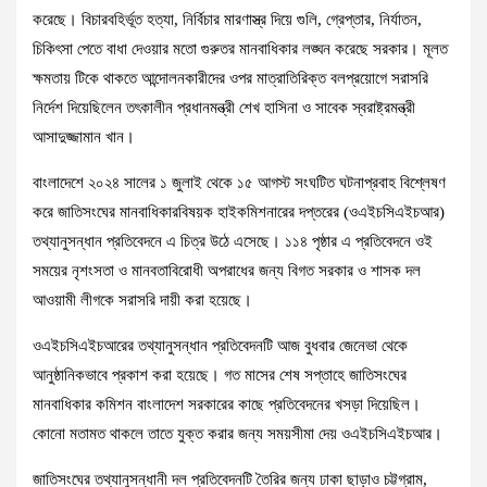
করেছে। বিচারবহির্ভূত হত্যা, নির্বিচার মারণাস্ত্র দিয়ে গুলি, গ্রেপ্তার, নির্যাতন,
চিকিৎসা পেতে বাধা দেওয়ার মতো গুরুতর মানবাধিকার লঙ্ঘন করেছে সরকার। মূলত
ক্ষমতায় টিকে থাকতে আন্দোলনকারীদের ওপর মাত্রাতিরিক্ত বলপ্রয়োগে সরাসরি
নির্দেশ দিয়েছিলেন তৎকালীন প্রধানমন্ত্রী শেখ হাসিনা ও সাবেক স্বরাষ্ট্রমন্ত্রী
আসাদুজ্জামান খান।
বাংলাদেশে ২০২৪ সালের ১ জুলাই থেকে ১৫ আগস্ট সংঘটিত ঘটনাপ্রবাহ বিশ্লেষণ
করে জাতিসংঘের মানবাধিকারবিষয়ক হাইকমিশনারের দপ্তরের (ওএইচসিএইচআর)
তথ্যানুসন্ধান প্রতিবেদনে এ চিত্র উঠে এসেছে। ১১৪ পৃষ্ঠার এ প্রতিবেদনে ওই
সময়ের নৃশংসতা ও মানবতাবিরোধী অপরাধের জন্য বিগত সরকার ও শাসক দল
আওয়ামী লীগকে সরাসরি দায়ী করা হয়েছে।
ওএইচসিএইচআরের তথ্যানুসন্ধান প্রতিবেদনটি আজ বুধবার জেনেভা থেকে
আনুষ্ঠানিকভাবে প্রকাশ করা হয়েছে। গত মাসের শেষ সপ্তাহে জাতিসংঘের
মানবাধিকার কমিশন বাংলাদেশ সরকারের কাছে প্রতিবেদনের খসড়া দিয়েছিল।
কোনো মতামত থাকলে তাতে যুক্ত করার জন্য সময়সীমা দেয় ওএইচসিএইচআর।
জাতিসংঘের তথ্যানুসন্ধানী দল প্রতিবেদনটি তৈরির জন্য ঢাকা ছাড়াও চট্টগ্রাম,