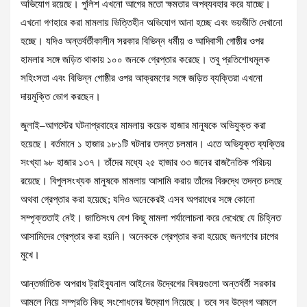
অভিযোগ রয়েছে। পুলিশ এখনো আগের মতো ক্ষমতার অপব্যবহার করে যাচ্ছে।
এখনো গণহারে করা মামলায় ভিত্তিহীন অভিযোগ আনা হচ্ছে এবং ভয়ভীতি দেখানো
হচ্ছে। যদিও অন্তর্বর্তীকালীন সরকার বিভিন্ন ধর্মীয় ও আদিবাসী গোষ্ঠীর ওপর
হামলার সঙ্গে জড়িত থাকায় ১০০ জনকে গ্রেপ্তার করেছে। তবু প্রতিশোধমূলক
সহিংসতা এবং বিভিন্ন গোষ্ঠীর ওপর আক্রমণের সঙ্গে জড়িত ব্যক্তিরা এখনো
দায়মুক্তি ভোগ করছেন।
জুলাই–আগস্টের ঘটনাপ্রবাহের মামলায় কয়েক হাজার মানুষকে অভিযুক্ত করা
হয়েছে। বর্তমানে ১ হাজার ১৮১টি ঘটনার তদন্ত চলমান। এতে অভিযুক্ত ব্যক্তির
সংখ্যা ৯৮ হাজার ১৩৭। তাঁদের মধ্যে ২৫ হাজার ৩৩ জনের রাজনৈতিক পরিচয়
রয়েছে। বিপুলসংখ্যক মানুষকে মামলায় আসামি করায় তাঁদের বিরুদ্ধে তদন্ত চলছে
অথবা গ্রেপ্তার করা হয়েছে; যদিও অনেকেরই এসব অপরাধের সঙ্গে কোনো
সম্পৃক্ততাই নেই। জাতিসংঘ বেশ কিছু মামলা পর্যালোচনা করে দেখেছে যে চিহ্নিত
আসামিদের গ্রেপ্তার করা হয়নি। অনেককে গ্রেপ্তার করা হয়েছে জনগণের চাপের
মুখে।
আন্তর্জাতিক অপরাধ ট্রাইব্যুনাল আইনের উদ্বেগের বিষয়গুলো অন্তর্বর্তী সরকার
আমলে নিয়ে সম্প্রতি কিছু সংশোধনের উদ্যোগ নিয়েছে। তবে সব উদ্বেগ আমলে