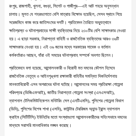
রংপুর, রাজশাহী, খুলনা, বগুড়া, সিলেট ও গাজীপুর—এই আট শহরে অনুসন্ধান
চালায়। মূলত যে শহরগুলোতে বেশি মাত্রায় বিক্ষোভ হয়েছিল, সেসব স্থানে গিয়ে
সরেজমিনে কাজ করে জাতিসংঘের দলটি। প্রতিবেদন তৈরিতে অভ্যুত্থানে
ক্ষতিগ্রস্ত ও ঘটনাপ্রবাহের সাক্ষী ব্যক্তিদের নিয়ে ২৩০টির বেশি সাক্ষাৎকার নেওয়া
হয়। এ ছাড়া সরকার, নিরাপত্তা বাহিনী ও রাজনৈতিক ব্যক্তিদের আরও ৩৬টি
সাক্ষাৎকার নেওয়া হয়। এই ৩৬ জনের মধ্যে সরকারের সাবেক ও বর্তমান
কর্মকর্তারাও আছেন, যাঁরা ওই সময়ের ঘটনাপ্রবাহ সম্পর্কে অবগত ছিলেন।
প্রতিবেদনে বলা হয়েছে, আন্দোলনকারী ও বিরোধী মত দমনের কৌশল হিসেবে
রাজনৈতিক নেতৃত্ব ও আইনশৃঙ্খলা রক্ষাকারী বাহিনীর সমন্বিত দিকনির্দেশনায়
মানবতাবিরোধী এসব অপরাধের ঘটনা ঘটেছে। আন্দোলনের সময় প্রতিরক্ষা গোয়েন্দা
পরিদপ্তর (ডিজিএফআই), জাতীয় নিরাপত্তা গোয়েন্দা সংস্থা (এনএসআই),
ন্যাশনাল টেলিকমিউনিকেশন মনিটরিং সেল (এনটিএমসি), পুলিশের গোয়েন্দা বিভাগ
(ডিবি), পুলিশের বিশেষ শাখা (এসবি), কাউন্টার টেররিজম অ্যান্ড ট্রান্স ন্যাশনাল
ক্রাইম (সিটিটিসি) ইউনিটের মতো সংস্থাগুলো আন্দোলনকারীদের সহিংসভাবে দমনের
মাধ্যমে সরাসরি মানবাধিকার লঙ্ঘন করেছে।