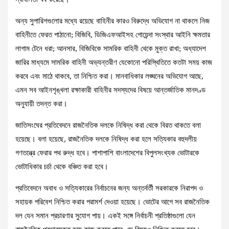
অন্য সুপারিশগুলোর মধ্যে রয়েছে বাহিনীর কারও বিরুদ্ধে অভিযোগ না থাকলে নিজ
বাহিনীতে ফেরত পাঠানো; বিজিবি, ডিজিএফআইসহ গোয়েন্দা সংস্থার আইনি ক্ষমতার
লাগাম টেনে ধরা; আনসার, বিজিবিকে সামরিক বাহিনী থেকে মুক্ত রাখা; অধ্যাদেশ
জারির মাধ্যমে সামরিক বাহিনী অভ্যন্তরীণ যেকোনো পরিস্থিতিতে কতটা সময় কাজ
করবে এবং মাঠে থাকবে, তা নিশ্চিত করা। মানবাধিকার লঙ্ঘনের অভিযোগ আছে,
এমন সব আইনশৃঙ্খলা রক্ষাকারী বাহিনীর সদস্যদের বিষয়ে আন্তর্জাতিক মানদণ্ড
অনুযায়ী তদন্ত করা।
জাতিসংঘের প্রতিবেদনে রাজনৈতিক দলকে নিষিদ্ধ করা থেকে বিরত থাকতে বলা
হয়েছে। বলা হয়েছে, রাজনৈতিক দলকে নিষিদ্ধ করা হলে সত্যিকার বহুদলীয়
গণতন্ত্রে ফেরার পথ রুদ্ধ হবে। পাশাপাশি বাংলাদেশের বিপুলসংখ্যক ভোটারকে
ভোটাধিকার চর্চা থেকে বঞ্চিত করা হবে।
প্রতিবেদনে অবাধ ও সত্যিকারের নির্বাচনের জন্য অন্তর্বর্তী সরকারকে নিরাপদ ও
সহায়ক পরিবেশ নিশ্চিত করার পরামর্শ দেওয়া হয়েছে। ভোটের আগে সব রাজনৈতিক
দল যেন সমান প্রচারণার সুযোগ পায়। একই সঙ্গে নির্বাচনী প্রতিষ্ঠাগুলো যেন