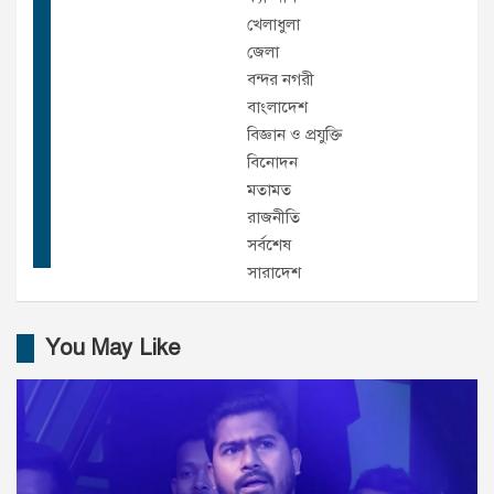
খেলাধুলা
জেলা
বন্দর নগরী
বাংলাদেশ
বিজ্ঞান ও প্রযুক্তি
বিনোদন
মতামত
রাজনীতি
সর্বশেষ
সারাদেশ
You May Like