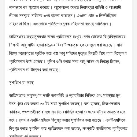
নানাভাবে বল প্রয়োগ করেছে। আন্দোলনের শুরুতে নিরাপত্তা বাহিনী ও আওয়ামী
লীগের সদস্যরা নারীদের ওপর হামলা করেছেন। এগুলো যৌন ও লিঙ্গভিত্তিক
সহিংসতা ছিল। এগুলোকে প্রতিশোধমূলক সহিংসতা বলেছে জাতিসংঘ।
জাতিসংঘের তথ্যানুসন্ধান দলের প্রতিবেদনে রংপুরে বেগম রোকেয়া বিশ্ববিদ্যালয়ের
শিক্ষার্থী আবু সাঈদ হত্যাকাণ্ডের বিষয়টি গুরুত্বসহকারে তুলে ধরা হয়েছে। সারা
বিশ্বে আন্দোলনের প্রতীক হয়ে ওঠা আবু সাঈদের মৃত্যুর বিষয়টি নিয়ে নানা বিশ্লেষণ
প্রতিবেদনে উঠে এসেছে। পুলিশ গুলি করার সময় আবু সাঈদ যে নিরস্ত্র ছিলেন,
প্রতিবেদনে তা উল্লেখ করা হয়েছে।
সুপারিশে যা আছে
জাতিসংঘের অনুসন্ধান দলটি জবাবদিহি ও ন্যায়বিচার নিশ্চিত এবং সমস্যার মূল
উৎস খুঁজে বের করতে ৫০টির মতো সুপারিশ করেছে। বলা হয়েছে, নিরপেক্ষভাবে
কার্যকর, পক্ষপাতহীনতার সঙ্গে সব বিচারবহির্ভূত হত্যা ও গুমের ঘটনার তদন্ত করতে
হবে। র‍্যাব ও এনটিএমসিকে বিলুপ্ত করার সুপারিশও করা হয়েছে। এনটিএমসিকে
বিলুপ্ত করার সুপারিশ করে প্রতিবেদনে বলা হয়েছে, সংস্থাটি নাগরিকদের ব্যক্তিগত
স্বাধীনতা খর্ব করেছে।