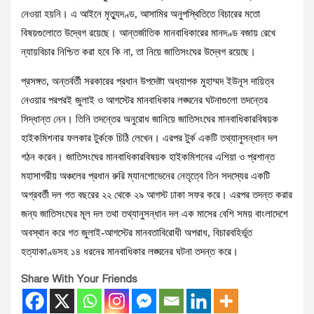
নেওয়া হয়নি। এ আইনে মৃত্যুদণ্ড, আসামির অনুপস্থিতিতে বিচারের মতো
বিষয়গুলোতে উদ্বেগ রয়েছে। আন্তর্জাতিক মানবাধিকারের মানদণ্ড বজায় রেখে
ন্যায়বিচার নিশ্চিত করা হবে কি না, তা নিয়ে জাতিসংঘের উদ্বেগ রয়েছে।
প্রসঙ্গত, অন্তর্বর্তী সরকারের প্রধান উপদেষ্টা অধ্যাপক মুহাম্মদ ইউনূস দায়িত্ব
নেওয়ার পরপরই জুলাই ও আগস্টের মানবাধিকার লঙ্ঘনের ঘটনাগুলো তদন্তের
সিদ্ধান্ত নেন। তিনি তদন্তের অনুরোধ জানিয়ে জাতিসংঘের মানবাধিকারবিষয়ক
হাইকমিশনার ফলকার টুর্ককে চিঠি লেখেন। এরপর টুর্ক একটি তথ্যানুসন্ধান দল
গঠন করেন। জাতিসংঘের মানবাধিকারবিষয়ক হাইকমিশনের এশিয়া ও প্রশান্ত
মহাসাগরীয় অঞ্চলের প্রধান রুরি ম্যানগোভেনের নেতৃত্বে তিন সদস্যের একটি
অগ্রবর্তী দল গত বছরের ২২ থেকে ২৯ আগস্ট ঢাকা সফর করে। এরপর তদন্ত করার
জন্য জাতিসংঘের মূল দল তথা তথ্যানুসন্ধান দল এক মাসের বেশি সময় বাংলাদেশে
অবস্থান করে গত জুলাই-আগস্টের মানবতাবিরোধী অপরাধ, বিচারবহির্ভূত
হত্যাকাণ্ডসহ ১৪ ধরনের মানবাধিকার লঙ্ঘনের ঘটনা তদন্ত করে।
Share With Your Friends