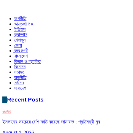
অর্থনীতি
আন্তর্জাতিক
ইতিহাস
ক্যাম্পাস
খেলাধুলা
জেলা
বন্দর নগরী
বাংলাদেশ
বিজ্ঞান ও প্রযুক্তি
বিনোদন
মতামত
রাজনীতি
সর্বশেষ
সারাদেশ
Recent Posts
রাজনীতি
ইসলামের সবচেয়ে বেশি ক্ষতি করেছে জামায়াত : প্রতিমন্ত্রী নুর
August 4, 2026