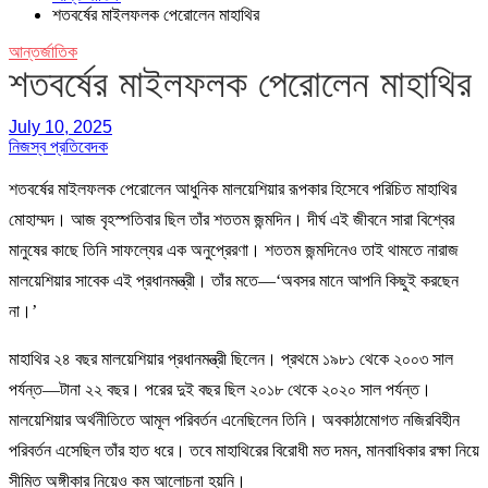
শতবর্ষের মাইলফলক পেরোলেন মাহাথির
আন্তর্জাতিক
শতবর্ষের মাইলফলক পেরোলেন মাহাথির
July 10, 2025
নিজস্ব প্রতিবেদক
শতবর্ষের মাইলফলক পেরোলেন আধুনিক মালয়েশিয়ার রূপকার হিসেবে পরিচিত মাহাথির
মোহাম্মদ। আজ বৃহস্পতিবার ছিল তাঁর শততম জন্মদিন। দীর্ঘ এই জীবনে সারা বিশ্বের
মানুষের কাছে তিনি সাফল্যের এক অনুপ্রেরণা। শততম জন্মদিনেও তাই থামতে নারাজ
মালয়েশিয়ার সাবেক এই প্রধানমন্ত্রী। তাঁর মতে—‘অবসর মানে আপনি কিছুই করছেন
না।’
মাহাথির ২৪ বছর মালয়েশিয়ার প্রধানমন্ত্রী ছিলেন। প্রথমে ১৯৮১ থেকে ২০০৩ সাল
পর্যন্ত—টানা ২২ বছর। পরের দুই বছর ছিল ২০১৮ থেকে ২০২০ সাল পর্যন্ত।
মালয়েশিয়ার অর্থনীতিতে আমূল পরিবর্তন এনেছিলেন তিনি। অবকাঠামোগত নজিরবিহীন
পরিবর্তন এসেছিল তাঁর হাত ধরে। তবে মাহাথিরের বিরোধী মত দমন, মানবাধিকার রক্ষা নিয়ে
সীমিত অঙ্গীকার নিয়েও কম আলোচনা হয়নি।