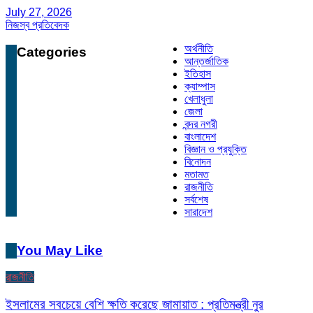
July 27, 2026
নিজস্ব প্রতিবেদক
অর্থনীতি
Categories
আন্তর্জাতিক
ইতিহাস
ক্যাম্পাস
খেলাধুলা
জেলা
বন্দর নগরী
বাংলাদেশ
বিজ্ঞান ও প্রযুক্তি
বিনোদন
মতামত
রাজনীতি
সর্বশেষ
সারাদেশ
You May Like
রাজনীতি
ইসলামের সবচেয়ে বেশি ক্ষতি করেছে জামায়াত : প্রতিমন্ত্রী নুর