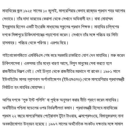
মাহাথিরের জন্ম ১৯২৫ সালের ১০ জুলাই, মালয়েশিয়ার কেদাহ রাজ্যের প্রধান শহর আলোর
সেতারে। তাঁর দাদা ভারতের কেরালা থেকে সেখানে অভিবাসী হন। বাবা মোহাম্মদ
ইস্কান্দার ছিলেন একটি ইংরেজি মাধ্যমের স্কুলের প্রধান শিক্ষক। মাহাথির চল্লিশের
দশকে সিঙ্গাপুরে চিকিৎসাশাস্ত্রে পড়াশোনা করেন। সেখানে তাঁর সঙ্গে পরিচয় হয় সিতি
হাসমাহর। পরিচয় থেকে পরিণয়। এরপর বিয়ে।
গাইনোকোলজিতে এমবিবিএস শেষ করে সরকারি চাকরিতে যোগ দেন মাহাথির। শুরু করেন
চিকিৎসাসেবা। একসময় তাঁর মধ্যে ধারণা আসে, বিপুল মানুষের সেবা করতে হলে
রাজনীতির বিকল্প নেই। সেই চিন্তা থেকে রাজনীতির ময়দানে পা রাখেন। ১৯৮১ সালে
ইউনাইটেড মালয় ন্যাশনাল অর্গানাইজেশন (ইউএমএনও) থেকে মালয়েশিয়ার প্রধানমন্ত্রী
নির্বাচিত হন মাহথির মোহাম্মদ।
আশির দশকে ‘লুক ইস্ট পলিসি’ বা পূর্বকে অনুসরণ করার নীতি গ্রহণ করেন মাহাথির।
অর্থনীতির পশ্চিমা মডেলের ওপর নির্ভরশীলতা কমান। প্রধানমন্ত্রী হিসেবে মাহাথিরের
প্রথম ২২ বছরে মালয়েশিয়ায় পেট্রোনাস টুইন টাওয়ার, এক্সপ্রেসওয়ে, বিমানবন্দরসহ নানা
অবকাঠামোগত উন্নয়ন হয়েছে। ১৯৯৭ সালের অর্থনৈতিক সংকটও দক্ষতার সঙ্গে সামাল