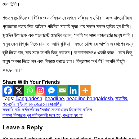
দেন তিনি।
শততম জন্মদিনেও শারীরিক ও মানসিকভাবে এখনো সক্রিয় মাহাথির। আজ মালয়েশিয়ার
পুত্রজায়া শহরে নিজ অফিসে পরিচিত সাফারি স্যুট পরে সকাল সকাল হাজির হন তিনি।
জন্মদিন উপলক্ষে এক পডকাস্টে মাহাথির বলেন, ‘আমি সব সময় কাজকর্মের মধ্যে থাকি।
মানুষ কেন বিশ্রাম নিতে চায়, তা আমি বুঝি না। বলতে চাচ্ছি যে আপনি অবকাশের জন্য
ছুটি নিতে চান, তার মানে আপনি কিছু করছেন। অবকাশযাপনও একটি কাজ। তবে কিছু
মানুষ অবসর নিতে চান এবং বিশ্রাম করতে চান। বিশ্রামের অর্থ কী? আপনি কিছুই
করছেন না।’
Share With Your Friends
Tags:
Bangladesh
,
headline
,
headline bangaldesh
,
মাহাথির
,
শতবর্ষের মাইলফলক পেরোলেন মাহাথির
Post
সরকারি নারী কর্মকর্তাদের ‘স্যার’ সম্বোধনের নির্দেশনা বাতিল
কখনো নিজেকে খুব শক্তিশালী মনে হয়, কখনো হয় না
navigation
Leave a Reply