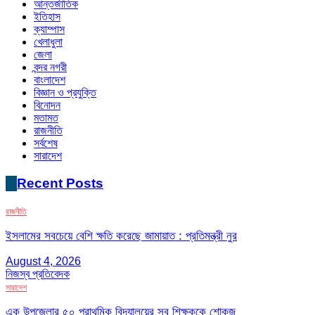
আন্তর্জাতিক
ইতিহাস
ক্যাম্পাস
খেলাধুলা
জেলা
বন্দর নগরী
বাংলাদেশ
বিজ্ঞান ও প্রযুক্তি
বিনোদন
মতামত
রাজনীতি
সর্বশেষ
সারাদেশ
Recent Posts
রাজনীতি
ইসলামের সবচেয়ে বেশি ক্ষতি করেছে জামায়াত : প্রতিমন্ত্রী নুর
August 4, 2026
নিজস্ব প্রতিবেদক
সারাদেশ
এক উপজেলার ৫০ প্রাথমিক বিদ্যালয়ের সব শিক্ষককে শোকজ