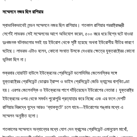
সম্মেলনে নজর ছিল রাশিয়ার
স্বাভাবিকভাবেই লন্ডন সম্মেলনে নজর ছিল রাশিয়ার। গতকাল রাশিয়ার পররাষ্ট্রমন্ত্রী
সের্গেই লাভরভ সেই সম্মেলনের আগে অভিযোগ করেন, ৫০০ বছর ধরে বিশ্বে ঘটে যাওয়া
দুঃখজনক ঘটনাগুলোর সবই হয় ইউরোপ থেকে সৃষ্টি হয়েছে অথবা ইউরোপীয় নীতির কারণে
ঘটেছে। লাভরভ এটাও বলেন, কোনো সংঘাত উসকে দেওয়ার ক্ষেত্রে যুক্তরাষ্ট্রের কোনো
ভূমিকা ছিল না।
শুক্রবার হোয়াইট হাউসে ইউক্রেনের প্রেসিডেন্ট ভলোদিমির জেলেনস্কির সঙ্গে
যুক্তরাষ্ট্রের প্রেসিডেন্ট ডোনাল্ড ট্রাম্প ও ভাইস প্রেসিডেন্ট জেডি ভ্যান্সের বাগ্‌বিতণ্ডা
হয়। এরপর জেলেনস্কি ও ইউক্রেনের পাশে দাঁড়িয়েছেন ইউরোপের নেতারা। যুক্তরাষ্ট্র
ইউক্রেনের ওপর থেকে সমর্থন পুরোপুরি প্রত্যাহার করে নিচ্ছে এবং এর ফলে দেশটি
রাশিয়ার বিরুদ্ধে যুদ্ধে আরও ‘ব্যাকফুটে’ চলে যাবে—ইউরোপের শঙ্কার মধ্যে এ
সম্মেলন অনুষ্ঠিত হলো।
গতকালের সম্মেলনে অন্যান্যের মধ্যে যোগ দেন ফ্রান্সের প্রেসিডেন্ট এমানুয়েল মাখোঁ,