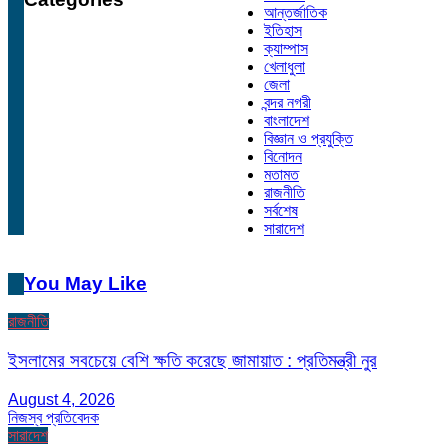
আন্তর্জাতিক
ইতিহাস
ক্যাম্পাস
খেলাধুলা
জেলা
বন্দর নগরী
বাংলাদেশ
বিজ্ঞান ও প্রযুক্তি
বিনোদন
মতামত
রাজনীতি
সর্বশেষ
সারাদেশ
You May Like
রাজনীতি
ইসলামের সবচেয়ে বেশি ক্ষতি করেছে জামায়াত : প্রতিমন্ত্রী নুর
August 4, 2026
নিজস্ব প্রতিবেদক
সারাদেশ