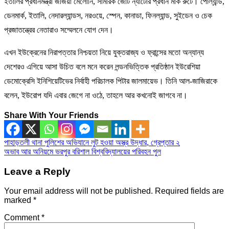
ইতালির প্রধানমন্ত্রী জর্জিয়া মেলোনি, সামরিক জোট ন্যাটোর প্রধান মার্ক রুটে। পোল্যান্ড,
ডেনমার্ক, ইতালি, নেদারল্যান্ডস, নরওয়ে, স্পেন, কানাডা, ফিনল্যান্ড, সুইডেন ও চেক
প্রজাতন্ত্রের নেতারাও সম্মেলনে যোগ দেন।
এখন ইউক্রেনের নিরাপত্তার নিশ্চয়তা নিয়ে যুক্তরাজ্য ও ফ্রান্সের মতো অন্যান্য
দেশেরও এগিয়ে আসা উচিত বলে মনে করেন লন্ডনভিত্তিক প্রতিষ্ঠান ইউরেশিয়া
ডেমোক্রেসি ইনিশিয়েটিভের নির্বাহী পরিচালক পিটার জালমায়েভ। তিনি আল-জাজিরাকে
বলেন, ইউরোপ যদি এবার জেগে না ওঠে, তাহলে আর কখনোই জাগবে না।
Share With Your Friends
Post
পাহাড়তলী থানা পুলিশের অভিযানে লুট হওয়া অস্ত্র উদ্ধার, গ্রেপ্তার ২
অভাব আর অনিয়মে ভরপুর বরিশাল বিশ্ববিদ্যালয়ের পরিবহন পুল
navigation
Leave a Reply
Your email address will not be published.
Required fields are
marked
*
Comment
*