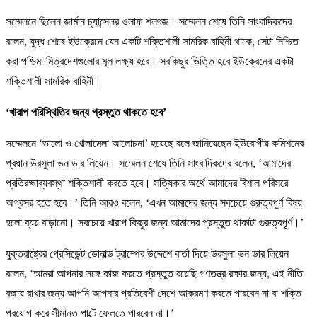
সম্মেলনে ছিলেন জার্মান চ্যান্সেলর ওলাফ শলৎজ। সম্মেলন শেষে তিনি সাংবাদিকদের
বলেন, যুদ্ধ শেষে ইউক্রেনে যেন একটি শক্তিশালী সামরিক বাহিনী থাকে, সেটা নিশ্চিত
করা পশ্চিমা মিত্রদেশগুলোর মূল লক্ষ্য হবে। সবকিছুর ভিত্তি হবে ইউক্রেনের একটা
শক্তিশালী সামরিক বাহিনী।
‘খারাপ পরিস্থিতির জন্য প্রস্তুত থাকতে হবে’
সম্মেলনে ‘ভালো ও খোলামেলা আলোচনা’ হয়েছে বলে জানিয়েছেন ইউরোপীয় কমিশনের
প্রধান উরসুলা ভন ডার লিয়েন। সম্মেলন শেষে তিনি সাংবাদিকদের বলেন, ‘আমাদের
প্রতিরক্ষাব্যবস্থা শক্তিশালী করতে হবে। সত্যিকার অর্থে আমাদের বিশাল পরিসরে
অগ্রসর হতে হবে।’ তিনি আরও বলেন, ‘এখন আমাদের জন্য সবচেয়ে গুরুত্বপূর্ণ বিষয়
হলো ব্যয় বাড়ানো। সবচেয়ে খারাপ কিছুর জন্য আমাদের প্রস্তুত থাকাটা গুরুত্বপূর্ণ।’
যুক্তরাষ্ট্রের প্রেসিডেন্ট ডোনাল্ড ট্রাম্পের উদ্দেশে বার্তা দিয়ে উরসুলা ভন ডার লিয়েন
বলেন, ‘আমরা আপনার সঙ্গে কাজ করতে প্রস্তুত রয়েছি গণতন্ত্র রক্ষার জন্য, এই নীতি
বজায় রাখার জন্য আপনি আপনার প্রতিবেশী দেশে আক্রমণ করতে পারবেন না বা শক্তি
প্রয়োগ করে সীমান্ত পাল্টে ফেলতে পারবেন না।’