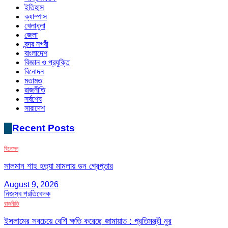
ইতিহাস
ক্যাম্পাস
খেলাধুলা
জেলা
বন্দর নগরী
বাংলাদেশ
বিজ্ঞান ও প্রযুক্তি
বিনোদন
মতামত
রাজনীতি
সর্বশেষ
সারাদেশ
Recent Posts
বিনোদন
সালমান শাহ হত্যা মামলায় ডন গ্রেপ্তার
August 9, 2026
নিজস্ব প্রতিবেদক
রাজনীতি
ইসলামের সবচেয়ে বেশি ক্ষতি করেছে জামায়াত : প্রতিমন্ত্রী নুর