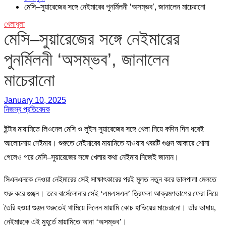
মেসি–সুয়ারেজের সঙ্গে নেইমারের পুনর্মিলনী ‘অসম্ভব’, জানালেন মাচেরানো
খেলাধুলা
মেসি–সুয়ারেজের সঙ্গে নেইমারের
পুনর্মিলনী ‘অসম্ভব’, জানালেন
মাচেরানো
January 10, 2025
নিজস্ব প্রতিবেদক
ইন্টার মায়ামিতে লিওনেল মেসি ও লুইস সুয়ারেজের সঙ্গে খেলা নিয়ে কদিন দিন ধরেই
আলোচনায় নেইমার। শুরুতে নেইমারের মায়ামিতে যাওয়ার খবরটি গুঞ্জন আকারে শোনা
গেলেও পরে মেসি–সুয়ারেজের সঙ্গে খেলার কথা নেইমার নিজেই জানান।
সিএনএনকে দেওয়া নেইমারের সেই সাক্ষাৎকারের পরই মূলত নতুন করে ডালপালা মেলতে
শুরু করে গুঞ্জন। তবে বার্সেলোনার সেই ‘এমএসএন’ ত্রিফলা আক্রমণভাগের ফেরা নিয়ে
তৈরি হওয়া গুঞ্জন শুরুতেই থামিয়ে দিলেন মায়ামি কোচ হাভিয়ের মাচেরানো। তাঁর ভাষায়,
নেইমারকে এই মুহূর্তে মায়ামিতে আনা ‘অসম্ভব’।