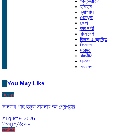
আন্তর্জাতিক
ইতিহাস
ক্যাম্পাস
খেলাধুলা
জেলা
বন্দর নগরী
বাংলাদেশ
বিজ্ঞান ও প্রযুক্তি
বিনোদন
মতামত
রাজনীতি
সর্বশেষ
সারাদেশ
You May Like
বিনোদন
সালমান শাহ হত্যা মামলায় ডন গ্রেপ্তার
August 9, 2026
নিজস্ব প্রতিবেদক
রাজনীতি