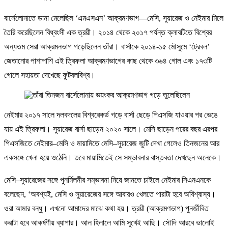
বার্সেলোনাতে ডানা মেলেছিল ‘এমএসএন’ আক্রমণভাগ—মেসি, সুয়ারেজ ও নেইমার মিলে
তৈরি করেছিলেন বিধ্বংসী এক ত্রয়ী। ২০১৪ থেকে ২০১৭ পর্যন্ত ক্লাবটিতে বিশ্বের
অন্যতম সেরা আক্রমনভাগ গড়েছিলেন তাঁরা। বার্সাকে ২০১৪-১৫ মৌসুমে ‘ট্রেবল’
জেতানোর পাশাপাশি এই ত্রিফলা আক্রমণভাগের কাছ থেকে ৩৬৪ গোল এবং ১৭৩টি
গোলে সহায়তা দেখেছে ফুটবলবিশ্ব।
নেইমার ২০১৭ সালে দলবদলের বিশ্বরেকর্ড গড়ে বার্সা ছেড়ে পিএসজি যাওয়ার পর ভেঙে
যায় এই ত্রিফলা। সুয়ারেজ বার্সা ছাড়েন ২০২০ সালে। মেসি ছাড়েন পরের বছর এরপর
পিএসজিতে নেইমার–মেসি ও মায়ামিতে মেসি–সুয়ারেজ জুটি দেখা গেলেও তিনজনের আর
একসঙ্গে খেলা হয়ে ওঠেনি। তবে মায়ামিতেই সে সম্ভাবনার বাস্তবতা দেখছেন অনেকে।
মেসি–সুয়ারেজের সঙ্গে পুনর্মিলনীর সম্ভাবনা নিয়ে জানতে চাইলে নেইমার সিএনএনকে
বলেছেন, ‘অবশ্যই, মেসি ও সুয়ারেজের সঙ্গে আবারও খেলতে পারাটা হবে অবিশ্বাস্য।
ওরা আমার বন্ধু। এখনো আমাদের মাঝে কথা হয়। ত্রয়ী (আক্রমণভাগ) পুনর্জীবিত
করাটা হবে আকর্ষণীয় ব্যাপার। আল হিলালে আমি সুখেই আছি। সৌদি আরবে ভালোই