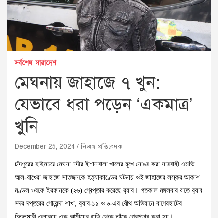
সর্বশেষ
সারাদেশ
মেঘনায় জাহাজে ৭ খুন:
যেভাবে ধরা পড়েন ‘একমাত্র’
খুনি
December 25, 2024
নিজস্ব প্রতিবেদক
চাঁদপুরের হাইমচরে মেঘনা নদীর ইশানবালা খালের মুখে নোঙর করা সারবাহী এমভি
আল-বাখেরা জাহাজে সাতজনকে হত্যাকাণ্ডের ঘটনায় ওই জাহাজের লস্কর আকাশ
মণ্ডল ওরফে ইরফানকে (২৬) গ্রেপ্তার করেছে র‍্যাব। গতকাল মঙ্গলবার রাতে র‍্যাব
সদর দপ্তরের গোয়েন্দা শাখা, র‍্যাব-১১ ও ৬-এর যৌথ অভিযানে বাগেরহাটের
চিতলমারী এলাকায় এক আত্মীয়ের বাড়ি থেকে তাঁকে গ্রেপ্তার করা হয়।