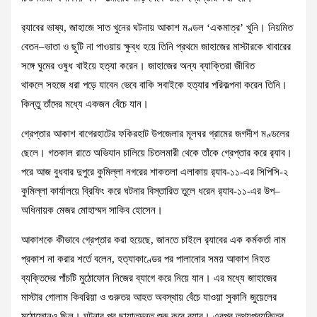
র‍্যাবের ভাষ্য, জাহাজে সাত খুনের ঘটনায় আকাশ মণ্ডল ‘একমাত্র’ খুনি। নিয়মিত
বেতন–ভাতা ও ছুটি না পাওয়ায় ক্ষুব্ধ হয়ে তিনি প্রথমে জাহাজের মাস্টারকে খাবারের
সঙ্গে ঘুমের ওষুধ খাইয়ে হত্যা করেন। জাহাজের অন্য ব্যাক্তিরা জীবিত
থাকলে সহজে ধরা পড়ে যাবেন ভেবে বাকি সবাইকে হত্যার পরিকল্পনা করেন তিনি।
কিন্তু তাঁদের মধ্যে একজন বেঁচে যান।
গ্রেপ্তার আকাশ বাগেরহাটের ফকিরহাট উপজেলার মূলঘর গ্রামের জগদীশ মণ্ডলের
ছেলে। গতকাল রাতে অভিযান চালিয়ে চিতলমারী থেকে তাঁকে গ্রেপ্তার করে র‍্যাব।
পরে আজ বুধবার দুপুরে কুমিল্লা নগরের শাকতলা এলাকায় র‍্যাব-১১-এর সিপিসি-২
কুমিল্লা কার্যালয়ে ব্রিফিং করে ঘটনার বিস্তারিত তুলে ধরেন র‍্যাব-১১-এর উপ–
অধিনায়ক মেজর মোহাম্মদ সাকিব হোসেন।
আকাশকে কীভাবে গ্রেপ্তার করা হয়েছে, জানতে চাইলে র‍্যাবের এক কর্মকর্তা নাম
প্রকাশ না করার শর্তে বলেন, হত্যাকাণ্ডের পর পালানোর সময় আকাশ নিহত
ব্যক্তিদের পাঁচটি মুঠোফোন নিজের ব্যাগে করে নিয়ে যান। এর মধ্যে জাহাজের
মাস্টার গোলাম কিবরিয়া ও গুরুতর আহত অবস্থায় বেঁচে যাওয়া সুকানি জুয়েলের
মুঠোফোনও ছিল। ঘটনার পর ছায়াতদন্ত শুরু করে র‍্যাব। এরপর তথ্যপ্রযুক্তির