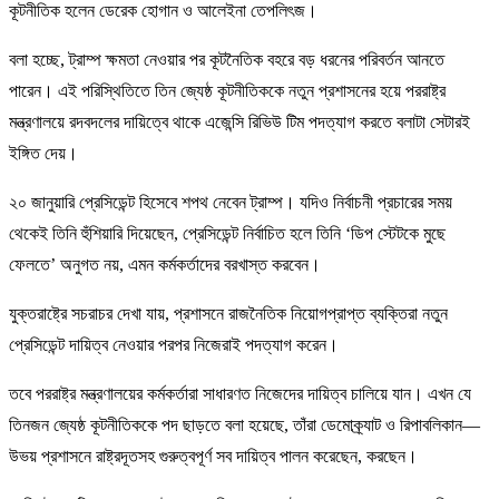
কূটনীতিক হলেন ডেরেক হোগান ও আলেইনা তেপলিৎজ।
বলা হচ্ছে, ট্রাম্প ক্ষমতা নেওয়ার পর কূটনৈতিক বহরে বড় ধরনের পরিবর্তন আনতে
পারেন। এই পরিস্থিতিতে তিন জ্যেষ্ঠ কূটনীতিককে নতুন প্রশাসনের হয়ে পররাষ্ট্র
মন্ত্রণালয়ে রদবদলের দায়িত্বে থাকে এজেন্সি রিভিউ টিম পদত্যাগ করতে বলাটা সেটারই
ইঙ্গিত দেয়।
২০ জানুয়ারি প্রেসিডেন্ট হিসেবে শপথ নেবেন ট্রাম্প। যদিও নির্বাচনী প্রচারের সময়
থেকেই তিনি হুঁশিয়ারি দিয়েছেন, প্রেসিডেন্ট নির্বাচিত হলে তিনি ‘ডিপ স্টেটকে মুছে
ফেলতে’ অনুগত নয়, এমন কর্মকর্তাদের বরখাস্ত করবেন।
যুক্তরাষ্ট্রে সচরাচর দেখা যায়, প্রশাসনে রাজনৈতিক নিয়োগপ্রাপ্ত ব্যক্তিরা নতুন
প্রেসিডেন্ট দায়িত্ব নেওয়ার পরপর নিজেরাই পদত্যাগ করেন।
তবে পররাষ্ট্র মন্ত্রণালয়ের কর্মকর্তারা সাধারণত নিজেদের দায়িত্ব চালিয়ে যান। এখন যে
তিনজন জ্যেষ্ঠ কূটনীতিককে পদ ছাড়তে বলা হয়েছে, তাঁরা ডেমোক্র্যাট ও রিপাবলিকান—
উভয় প্রশাসনে রাষ্ট্রদূতসহ গুরুত্বপূর্ণ সব দায়িত্ব পালন করেছেন, করছেন।