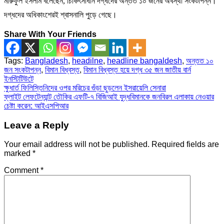
মারুফুল ইসলাম বলেছেন, চিকিৎসাধীন দগ্ধদের অন্তত ১০ জনের অবস্থা সংকটাপন্ন।
দগ্ধদের অধিকাংশেরই শ্বাসনালি পুড়ে গেছে।
Share With Your Friends
Tags:
Bangladesh
,
headilne
,
headline bangaldesh
,
অন্তত ১০
জন সংকটাপন্ন
,
বিমান বিধ্বস্ত
,
বিমান বিধ্বস্ত হয়ে দগ্ধ ৩৫ জন জাতীয় বার্ন
ইনস্টিটিউটে
Post
ক্ষুধার্ত ফিলিস্তিনিদের ওপর মরিচের গুঁড়া ছুড়লেন ইসরায়েলি সেনারা
ফ্লাইট লেফটেন্যান্ট তৌকির এফটি-৭ বিজিআই যুদ্ধবিমানকে জনবিরল এলাকায় নেওয়ার
navigation
চেষ্টা করেন: আইএসপিআর
Leave a Reply
Your email address will not be published.
Required fields are
marked
*
Comment
*