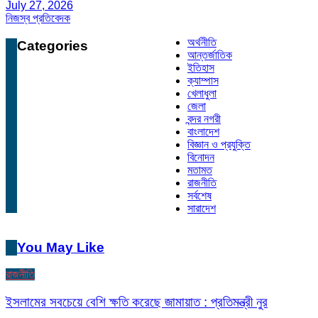
July 27, 2026
নিজস্ব প্রতিবেদক
অর্থনীতি
Categories
আন্তর্জাতিক
ইতিহাস
ক্যাম্পাস
খেলাধুলা
জেলা
বন্দর নগরী
বাংলাদেশ
বিজ্ঞান ও প্রযুক্তি
বিনোদন
মতামত
রাজনীতি
সর্বশেষ
সারাদেশ
You May Like
রাজনীতি
ইসলামের সবচেয়ে বেশি ক্ষতি করেছে জামায়াত : প্রতিমন্ত্রী নুর