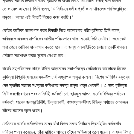
স্থানীয় সরকার নির্বাচনে দলীয় প্রতীক না রাখার বিষয়ে আলোচনা চলছে বলে জানান
তোফায়েল আহমদ। তিনি বলেন, ‘এ নির্বাচনে দলীয় প্রতীক না থাকলেও প্রতিদ্বন্দ্বিতা
বাড়বে। আমরা এই বিষয়টি নিয়েও কাজ করছি।’
ভোটার তালিকা হালনাগাদ করার বিষয়টি নিয়ে আলোচনার পরিপ্রেক্ষিতে তিনি বলেন,
ভবিষ্যতে একজন নাগরিকের জাতীয় পরিচয়পত্র থাকা মানেই তিনি ভোটার। তবে কেউ
মারা গেলে তালিকা হালনাগাদ করতে হবে। এ জন্য এনআইডিতে কোনো ত্রুটি থাকলে
সেটাকে সংশোধন করার সুযোগ দেওয়া হবে।
বার্ডের মহাপরিচালক সাইফ উদ্দিন আহমেদের সভাপতিত্বে সেমিনারের আলোচক ছিলেন
কুমিল্লা বিশ্ববিদ্যালয়ের সহ–উপাচার্য অধ্যাপক মাসুদা কামাল। বিশেষ অতিথির বক্তব্য
দেন স্থানীয় সরকার সংস্কার কমিশনের সদস্য মাসুদা খাতুন শেফালী। এ সময় কুমিল্লা
সিটি করপোরেশনের প্রধান নির্বাহী কর্মকর্তা মো. ছামছুল আলম, বার্ডের বিভিন্ন পর্যায়ের
কর্মকর্তা, সাবেক জনপ্রতিনিধি, উন্নয়নকর্মী, গণমাধ্যমকর্মীসহ বিভিন্ন পর্যায়ের লোকজন
তাঁদের মতামত তুলে ধরেন।
সেমিনারে বার্ডের কর্মকর্তাদের মধ্যে যাঁরা বিগত সময়ে নির্বাচনে প্রিসাইডিং কর্মকর্তার
দায়িত্ব পালন করেছেন, তাঁরা দায়িত্ব পালনে তাঁদের অভিজ্ঞতা তুলে ধরেন। এ সময় বিগত