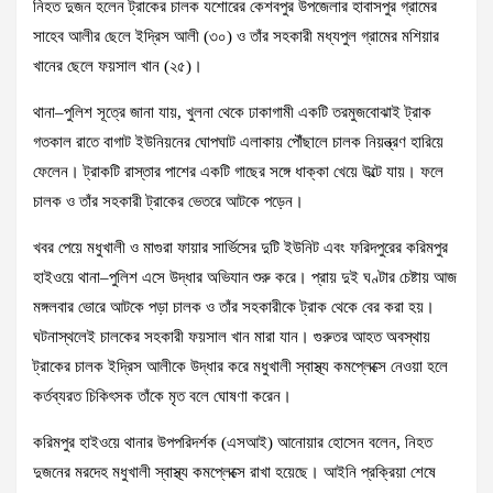
নিহত দুজন হলেন ট্রাকের চালক যশোরের কেশবপুর উপজেলার হাবাসপুর গ্রামের
সাহেব আলীর ছেলে ইদ্রিস আলী (৩০) ও তাঁর সহকারী মধ্যপুল গ্রামের মশিয়ার
খানের ছেলে ফয়সাল খান (২৫)।
থানা–পুলিশ সূত্রে জানা যায়, খুলনা থেকে ঢাকাগামী একটি তরমুজবোঝাই ট্রাক
গতকাল রাতে বাগাট ইউনিয়নের ঘোপঘাট এলাকায় পৌঁছালে চালক নিয়ন্ত্রণ হারিয়ে
ফেলেন। ট্রাকটি রাস্তার পাশের একটি গাছের সঙ্গে ধাক্কা খেয়ে উল্টে যায়। ফলে
চালক ও তাঁর সহকারী ট্রাকের ভেতরে আটকে পড়েন।
খবর পেয়ে মধুখালী ও মাগুরা ফায়ার সার্ভিসের দুটি ইউনিট এবং ফরিদপুরের করিমপুর
হাইওয়ে থানা–পুলিশ এসে উদ্ধার অভিযান শুরু করে। প্রায় দুই ঘণ্টার চেষ্টায় আজ
মঙ্গলবার ভোরে আটকে পড়া চালক ও তাঁর সহকারীকে ট্রাক থেকে বের করা হয়।
ঘটনাস্থলেই চালকের সহকারী ফয়সাল খান মারা যান। গুরুতর আহত অবস্থায়
ট্রাকের চালক ইদ্রিস আলীকে উদ্ধার করে মধুখালী স্বাস্থ্য কমপ্লেক্সে নেওয়া হলে
কর্তব্যরত চিকিৎসক তাঁকে মৃত বলে ঘোষণা করেন।
করিমপুর হাইওয়ে থানার উপপরিদর্শক (এসআই) আনোয়ার হোসেন বলেন, নিহত
দুজনের মরদেহ মধুখালী স্বাস্থ্য কমপ্লেক্সে রাখা হয়েছে। আইনি প্রক্রিয়া শেষে