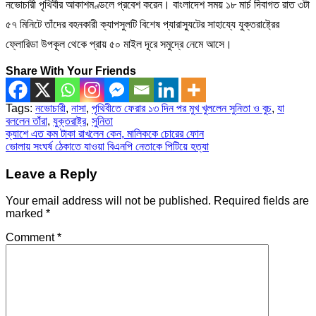
নভোচারী পৃথিবীর আকাশমণ্ডলে প্রবেশ করেন। বাংলাদেশ সময় ১৮ মার্চ দিবাগত রাত ৩টা
৫৭ মিনিটে তাঁদের বহনকারী ক্যাপসুলটি বিশেষ প্যারাস্যুটের সাহায্যে যুক্তরাষ্ট্রের
ফ্লোরিডা উপকূল থেকে প্রায় ৫০ মাইল দূরে সমুদ্রে নেমে আসে।
Share With Your Friends
Tags:
নভোচারী
,
নাসা
,
পৃথিবীতে ফেরার ১৩ দিন পর মুখ খুললেন সুনিতা ও বুচ
,
যা
বললেন তাঁরা
,
যুক্তরাষ্ট্র
,
সুনিতা
Post
ক্যাশে এত কম টাকা রাখলেন কেন, মালিককে চোরের ফোন
ভোলায় সংঘর্ষ ঠেকাতে যাওয়া বিএনপি নেতাকে পিটিয়ে হত্যা
navigation
Leave a Reply
Your email address will not be published.
Required fields are
marked
*
Comment
*