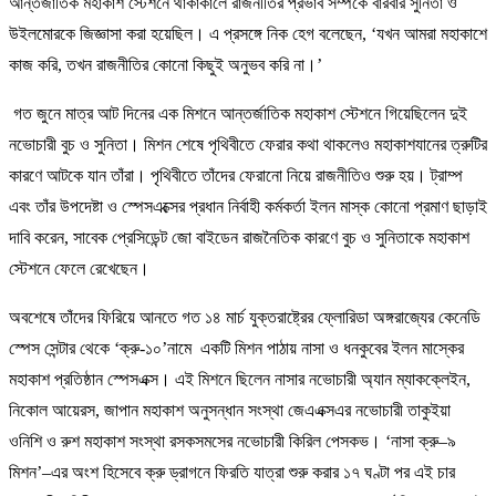
আন্তর্জাতিক মহাকাশ স্টেশনে থাকাকালে রাজনীতির প্রভাব সম্পর্কে বারবার সুনিতা ও
উইলমোরকে জিজ্ঞাসা করা হয়েছিল। এ প্রসঙ্গে নিক হেগ বলেছেন, ‘যখন আমরা মহাকাশে
কাজ করি, তখন রাজনীতির কোনো কিছুই অনুভব করি না।’
গত জুনে মাত্র আট দিনের এক মিশনে আন্তর্জাতিক মহাকাশ স্টেশনে গিয়েছিলেন দুই
নভোচারী বুচ ও সুনিতা। মিশন শেষে পৃথিবীতে ফেরার কথা থাকলেও মহাকাশযানের ত্রুটির
কারণে আটকে যান তাঁরা। পৃথিবীতে তাঁদের ফেরানো নিয়ে রাজনীতিও শুরু হয়। ট্রাম্প
এবং তাঁর উপদেষ্টা ও স্পেসএক্সের প্রধান নির্বাহী কর্মকর্তা ইলন মাস্ক কোনো প্রমাণ ছাড়াই
দাবি করেন, সাবেক প্রেসিডেন্ট জো বাইডেন রাজনৈতিক কারণে বুচ ও সুনিতাকে মহাকাশ
স্টেশনে ফেলে রেখেছেন।
অবশেষে তাঁদের ফিরিয়ে আনতে গত ১৪ মার্চ যুক্তরাষ্ট্রের ফ্লোরিডা অঙ্গরাজ্যের কেনেডি
স্পেস সেন্টার থেকে ‘ক্রু-১০’নামে একটি মিশন পাঠায় নাসা ও ধনকুবের ইলন মাস্কের
মহাকাশ প্রতিষ্ঠান স্পেসএক্স। এই মিশনে ছিলেন নাসার নভোচারী অ্যান ম্যাকক্লেইন,
নিকোল আয়েরস, জাপান মহাকাশ অনুসন্ধান সংস্থা জেএএক্সএর নভোচারী তাকুইয়া
ওনিশি ও রুশ মহাকাশ সংস্থা রসকসমসের নভোচারী কিরিল পেসকভ। ‘নাসা ক্রু–৯
মিশন’–এর অংশ হিসেবে ক্রু ড্রাগনে ফিরতি যাত্রা শুরু করার ১৭ ঘণ্টা পর এই চার