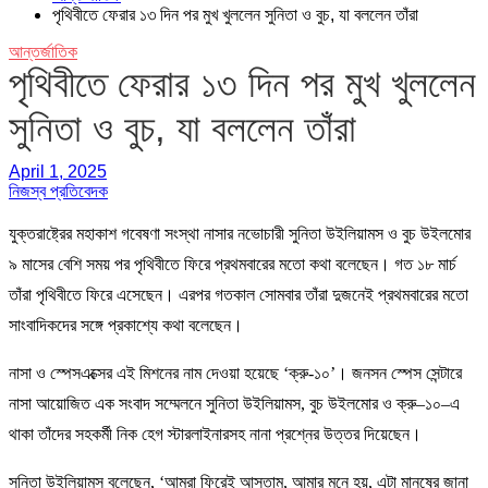
পৃথিবীতে ফেরার ১৩ দিন পর মুখ খুললেন সুনিতা ও বুচ, যা বললেন তাঁরা
আন্তর্জাতিক
পৃথিবীতে ফেরার ১৩ দিন পর মুখ খুললেন
সুনিতা ও বুচ, যা বললেন তাঁরা
April 1, 2025
নিজস্ব প্রতিবেদক
যুক্তরাষ্ট্রের মহাকাশ গবেষণা সংস্থা নাসার নভোচারী সুনিতা উইলিয়ামস ও বুচ উইলমোর
৯ মাসের বেশি সময় পর পৃথিবীতে ফিরে প্রথমবারের মতো কথা বলেছেন। গত ১৮ মার্চ
তাঁরা পৃথিবীতে ফিরে এসেছেন। এরপর গতকাল সোমবার তাঁরা দুজনেই প্রথমবারের মতো
সাংবাদিকদের সঙ্গে প্রকাশ্যে কথা বলেছেন।
নাসা ও স্পেসএক্সের এই মিশনের নাম দেওয়া হয়েছে ‘ক্রু-১০’। জনসন স্পেস সেন্টারে
নাসা আয়োজিত এক সংবাদ সম্মেলনে সুনিতা উইলিয়ামস, বুচ উইলমোর ও ক্রু–১০–এ
থাকা তাঁদের সহকর্মী নিক হেগ স্টারলাইনারসহ নানা প্রশ্নের উত্তর দিয়েছেন।
সুনিতা উইলিয়ামস বলেছেন, ‘আমরা ফিরেই আসতাম, আমার মনে হয়, এটা মানুষের জানা