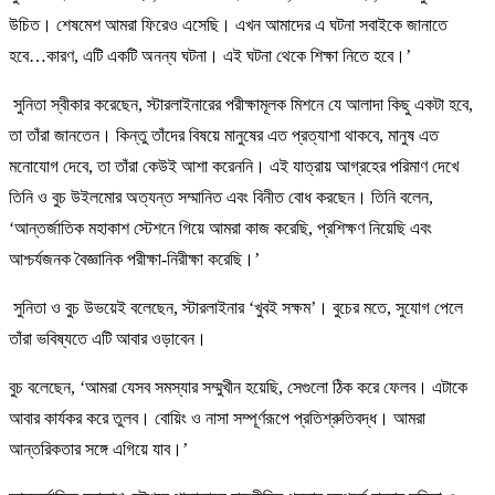
উচিত। শেষমেশ আমরা ফিরেও এসেছি। এখন আমাদের এ ঘটনা সবাইকে জানাতে
হবে…কারণ, এটি একটি অনন্য ঘটনা। এই ঘটনা থেকে শিক্ষা নিতে হবে।’
সুনিতা স্বীকার করেছেন, স্টারলাইনারের পরীক্ষামূলক মিশনে যে আলাদা কিছু একটা হবে,
তা তাঁরা জানতেন। কিন্তু তাঁদের বিষয়ে মানুষের এত প্রত্যাশা থাকবে, মানুষ এত
মনোযোগ দেবে, তা তাঁরা কেউই আশা করেননি। এই যাত্রায় আগ্রহের পরিমাণ দেখে
তিনি ও বুচ উইলমোর অত্যন্ত সম্মানিত এবং বিনীত বোধ করছেন। তিনি বলেন,
‘আন্তর্জাতিক মহাকাশ স্টেশনে গিয়ে আমরা কাজ করেছি, প্রশিক্ষণ নিয়েছি এবং
আশ্চর্যজনক বৈজ্ঞানিক পরীক্ষা-নিরীক্ষা করেছি।’
সুনিতা ও বুচ উভয়েই বলেছেন, স্টারলাইনার ‘খুবই সক্ষম’। বুচের মতে, সুযোগ পেলে
তাঁরা ভবিষ্যতে এটি আবার ওড়াবেন।
বুচ বলেছেন, ‘আমরা যেসব সমস্যার সম্মুখীন হয়েছি, সেগুলো ঠিক করে ফেলব। এটাকে
আবার কার্যকর করে তুলব। বোয়িং ও নাসা সম্পূর্ণরূপে প্রতিশ্রুতিবদ্ধ। আমরা
আন্তরিকতার সঙ্গে এগিয়ে যাব।’