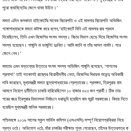
পুরো ক্যাবিনেটের জেলে থাকা উচিত।’
মমতা এদিন কলকাতা হাইকোর্টের সাবেক বিচারপতি ও এই মামলার বিচারপতি অভিজিৎ
গঙ্গোপাধ্যায়কে মমতা কটাক্ষ করে বলেন,‘হাইকোর্টে যিনি এই মামলার রায় প্রথম
দিয়েছিলেন, তিনি এখন বিজেপির সংসদ সদস্য। বিচার বিভাগ ছেড়ে দিয়ে বিজেপির সংসদ
সদস্য হয়েছেন। গাঙ্গুলি না ডাঙ্গুলি! দুঃখিত। আমি জানি না তাঁর আসল নামটা। পরে
জেনে নেব।’
মমতার এমন মন্তব্যের উত্তরে সংসদ সদস্য অভিজিৎ গাঙ্গুলি বলেছেন, ‘পাগলের
প্রলাপ!’ তাই গতকালই রাজ্যের বিরোধীদলীয় নেতা, বিজেপির বিধায়ক শুভেন্দু অধিকারী
দাবি করেছেন, মুখ্যমন্ত্রী মমতা বন্দ্যোপাধ্যায়ের গ্রেপ্তারের। প্রসঙ্গত, ত্রিপুরায় বাম
আমলে নিয়োগ দুর্নীতিতে চাকরি হারিয়েছিলেন ১০ হাজার ৩২৩ জন প্রার্থী। ঠিক তার
পরের বছর ত্রিপুরার বিধানসভা নির্বাচনে ভরাডুবি হয়েছিল বাম ফ্রন্ট সরকারের। বিদায় নিতে
হয়েছিল মুখ্যমন্ত্রী মানিক সরকারের।
পশ্চিমবঙ্গে ২০১৬ সালের স্কুল সার্ভিস কমিশন (এসএসসি) সম্পূর্ণ নিয়োগপ্রক্রিয়া নিয়ে
প্রশ্ন ওঠে। অভিযোগ ওঠে, যাঁরা চাকরির পরীক্ষায় শূন্য পেয়েছেন, তাঁদের উত্তরপত্র বা