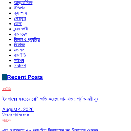
আন্তর্জাতিক
ইতিহাস
ক্যাম্পাস
খেলাধুলা
জেলা
বন্দর নগরী
বাংলাদেশ
বিজ্ঞান ও প্রযুক্তি
বিনোদন
মতামত
রাজনীতি
সর্বশেষ
সারাদেশ
Recent Posts
রাজনীতি
ইসলামের সবচেয়ে বেশি ক্ষতি করেছে জামায়াত : প্রতিমন্ত্রী নুর
August 4, 2026
নিজস্ব প্রতিবেদক
সারাদেশ
এক উপজেলার ৫০ প্রাথমিক বিদ্যালয়ের সব শিক্ষককে শোকজ