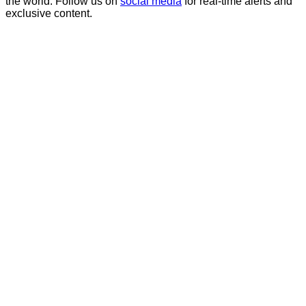
the world. Follow us on
social media
for real-time alerts and
exclusive content.