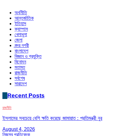
অর্থনীতি
আন্তর্জাতিক
ইতিহাস
ক্যাম্পাস
খেলাধুলা
জেলা
বন্দর নগরী
বাংলাদেশ
বিজ্ঞান ও প্রযুক্তি
বিনোদন
মতামত
রাজনীতি
সর্বশেষ
সারাদেশ
Recent Posts
রাজনীতি
ইসলামের সবচেয়ে বেশি ক্ষতি করেছে জামায়াত : প্রতিমন্ত্রী নুর
August 4, 2026
নিজস্ব প্রতিবেদক