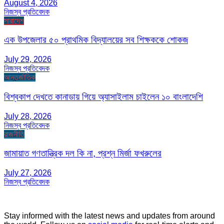
August 4, 2026
নিজস্ব প্রতিবেদক
সারাদেশ
এক উপজেলার ৫০ প্রাথমিক বিদ্যালয়ের সব শিক্ষককে শোকজ
July 29, 2026
নিজস্ব প্রতিবেদক
আন্তর্জাতিক
বিশ্বকাপ দেখতে কানাডায় গিয়ে অ্যাসাইলাম চাইলেন ১০ বাংলাদেশি
July 28, 2026
নিজস্ব প্রতিবেদক
রাজনীতি
জামায়াত গণতান্ত্রিক দল কি না, প্রশ্ন মির্জা ফখরুলের
July 27, 2026
নিজস্ব প্রতিবেদক
Stay informed with the latest news and updates from around