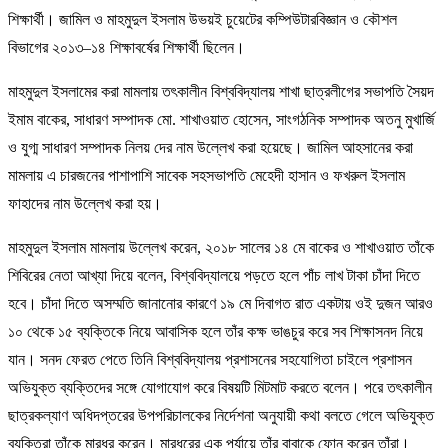
শিক্ষার্থী। জামিল ও মাহমুদুল ইসলাম উভয়ই চুয়েটের কম্পিউটারবিজ্ঞান ও কৌশল
বিভাগের ২০১৩–১৪ শিক্ষাবর্ষের শিক্ষার্থী ছিলেন।
মাহমুদুল ইসলামের করা মামলায় তৎকালীন বিশ্ববিদ্যালয় শাখা ছাত্রলীগের সভাপতি সৈয়দ
ইমাম বাকের, সাধারণ সম্পাদক মো. শাখাওয়াত হোসেন, সাংগঠনিক সম্পাদক অতনু মুখার্জি
ও যুগ্ম সাধারণ সম্পাদক নিলয় দের নাম উল্লেখ করা হয়েছে। জামিল আহসানের করা
মামলায় এ চারজনের পাশাপাশি সাবেক সহসভাপতি মেহেদী হাসান ও ফখরুল ইসলাম
ফাহাদের নাম উল্লেখ করা হয়।
মাহমুদুল ইসলাম মামলায় উল্লেখ করেন, ২০১৮ সালের ১৪ মে বাকের ও শাখাওয়াত তাঁকে
শিবিরের নেতা আখ্যা দিয়ে বলেন, বিশ্ববিদ্যালয়ে পড়তে হলে পাঁচ লাখ টাকা চাঁদা দিতে
হবে। চাঁদা দিতে অসম্মতি জানানোর কারণে ১৯ মে দিবাগত রাত একটায় ওই দুজন আরও
১০ থেকে ১৫ ব্যক্তিকে নিয়ে আবাসিক হলে তাঁর কক্ষ ভাঙচুর করে সব শিক্ষাসনদ নিয়ে
যান। সনদ ফেরত পেতে তিনি বিশ্ববিদ্যালয় প্রশাসনের সহযোগিতা চাইলে প্রশাসন
অভিযুক্ত ব্যক্তিদের সঙ্গে যোগাযোগ করে বিষয়টি মিটমাট করতে বলেন। পরে তৎকালীন
ছাত্রকল্যাণ অধিদপ্তরের উপপরিচালকের নির্দেশনা অনুযায়ী কথা বলতে গেলে অভিযুক্ত
ব্যক্তিরা তাঁকে মারধর করেন। মারধরের এক পর্যায়ে তাঁর বাবাকে ফোন করেন তাঁরা।