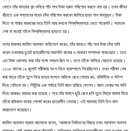
ফোনে তাঁর কান্নার শব্দ শুনিয়ে পাঁচ লাখ টাকা দ্রুত পরিশোধ করতে বলা হয়। তখন জীবন
বাঁচাতে এক সপ্তাহের মধ্যে চাঁদা পরিশোধ করবেন জানিয়ে ছাড়া পান মাহমুদুল। টাকা
দিতে না পারায় মারধরের ভয়ে তিনি আর কখনো বিশ্ববিদ্যালয়ে যেতে পারেননি। স্নাতক
শেষ না করেই তাঁকে বিশ্ববিদ্যালয় ছাড়তে হয়।
অপর মামলায় জামিল আহসান অভিযোগ করেন, তাঁর কাছেও পাঁচ লাখ টাকা চাঁদা দাবি
করেন তখনকার চুয়েট ছাত্রলীগের সভাপতি বাকের ও সাধারণ সম্পাদক শাখাওয়াত। তবে
এত টাকা জোগাড় করা তাঁর পক্ষে সম্ভব ছিল না। ফলে তাঁকে পালিয়ে বেড়াতে হয়েছে।
২০১৮ সালের ১৯ জুলাই পরীক্ষায় অংশ নিতে ক্যাম্পাসে গিয়েছিলেন। তখন পরীক্ষা শেষ
করা মাত্র তাঁকে তুলে নিয়ে ছাত্র সংসদে আটকে রেখে লোহার রড, হকিস্টিক ও স্টাম্প
দিয়ে পেটানো হয়। পিটুনির এক পর্যায়ে তিনি জ্ঞান হারিয়ে ফেলেন। জ্ঞান ফেরার পর পানি
দিয়ে আবারও মারধর করা হয়েছে। পরে তাঁর সামনে ছুরি রেখে ছবি তুলে মিথ্যা মামলা দিয়ে
তাঁকে রাউজান থানায় সোপর্দ করেন ছাত্রলীগ নেতারা। ওই মামলায় তিনি তিন মাস
কারাভোগ করেছেন।
জামিল আহসান প্রথম আলোকে বলেন, ‘আমাকে নির্যাতনের বিষয়ে তখন প্রশাসন অবগত
থাকলেও কেউ আমার পাশে দাঁড়ায়নি। অভিযুক্ত ব্যক্তিরা ছাত্রলীগের নেতা হওয়ায় এত