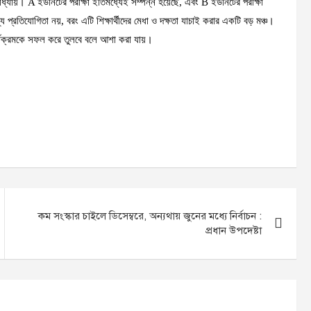
ূর্ণ অধ্যায়। A ইউনিটের পরীক্ষা ইতিমধ্যেই সম্পন্ন হয়েছে, এবং B ইউনিটের পরীক্ষা
ন্য প্রতিযোগিতা নয়, বরং এটি শিক্ষার্থীদের মেধা ও দক্ষতা যাচাই করার একটি বড় মঞ্চ।
্তি কার্যক্রমকে সফল করে তুলবে বলে আশা করা যায়।
কম সংস্কার চাইলে ডিসেম্বরে, অন্যথায় জুনের মধ্যে নির্বাচন :
প্রধান উপদেষ্টা