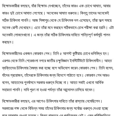
বিক্ষোভকারীরা বলছেন, যাঁরা বিক্ষোভ দেখাচ্ছেন, তাঁদের কারও এক চোখে আঘাত, আবার
কারও দুই চোখে আঘাত লেগেছে। অনেকের আঘাত গুরুতর। কিন্তু তাদের অনেকেই
সঠিক চিকিৎসা পাননি। আজ সিঙ্গাপুর থেকে যে চিকিৎসক দল এসেছেন, তাঁরা অল্প সময়ে
অনেক রোগী দেখেছেন। এতে তাঁরা মনে করছেন সঠিকভাবে চোখ পরীক্ষা করা হয়নি। এটা
অনেকটা লোকদেখানো। এ জন্য তাঁরা সঠিক চিকিৎসার দাবিতে শান্তিপূর্ণ কর্মসূচি পালন
করছেন।
বিক্ষোভকারীদের একজন কোরবান শেখ। তিনি ৫ আগস্ট কুষ্টিয়ায় চোখে গুলিবিদ্ধ হন।
এরপর থেকে তিনি শেরেবাংলা নগরে জাতীয় চক্ষুবিজ্ঞান ইনস্টিটিউটে চিকিৎসাধীন। আহত
ব্যক্তিদের চিকিৎসায় বৈষম্য করা হচ্ছে বলে অভিযোগ করেন কোরবান শেখ। তিনি বলেন,
যাঁদের প্রয়োজন, তাঁদেরকে চিকিৎসার জন্য বিদেশে পাঠাতে হবে। কোরবান শেখ আরও
বলেন, আহতদের পুনর্বাসনে সরকার গুরুত্ব দিচ্ছে না। আহত সবাই এখনো আর্থিক
সহায়তা পাননি। দাবি পূরণ না হওয়া পর্যন্ত তাঁরা আন্দোলন চালিয়ে যাবেন।
বিক্ষোভকারীরা বলছেন, এর আগেও চিকিৎসার দাবিতে তাঁরা রাস্তায় নেমেছিলেন।
সরকারের পক্ষ থেকে বিভিন্ন সময় তাঁদের চিকিৎসার জন্য সর্বোচ্চ গুরুত্ব দেওয়া হচ্ছে
বলে আশ্বাস দেওয়া হয়েছে। কিন্তু বাস্তবে এর প্রতিফলন নেই। এমন পরিস্থিতিতে