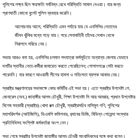
পুলিশের লক্ষ্য ছিল ক্ষয়ক্ষতি সর্বনিম্ন রেখে পরিস্থিতি সামাল দেওয়া। যার জন্য
প্রাণঘাতী কোনো বুলেট পুলিশ ব্যবহার করেনি।
আলোচনায় আসে, পরিস্থিতি এমন পর্যায়ে যায় যে এনসিপির নেতাদের
জীবন ঝুঁকির মধ্যে পড়ে যায়। পরে সেনাবাহিনী তাঁদের সেখান থেকে
নিরাপদে সরিয়ে নেয়।
সভায় আরও বলা হয়, এনসিপির চলমান পদযাত্রা কর্মসূচিতে অন্যান্য জেলায় যেভাবে
দলটির স্থানীয় নেতা-কর্মীরা জমায়েত করতে পেরেছিলেন; গোপালগঞ্জে সেটা করতে
পারেননি। যার কারণে আওয়ামী লীগের হামলা ও সহিংসতা ব্যাপক আকার নেয়।
স্বরাষ্ট্র মন্ত্রণালয়ের সভাকক্ষে কোর কমিটির এই সভা হয়। এতে স্বরাষ্ট্র উপদেষ্টা লে.
জেনারেল (অব.) জাহাঙ্গীর আলম চৌধুরী, শিক্ষা উপদেষ্টা সি আর আবরার, প্রধান উপদেষ্টার
বিশেষ সহকারী (স্বরাষ্ট্র) খোদা বক্স চৌধুরী, স্বরাষ্ট্রসচিব নাসিমুল গণি, পুলিশের
মহাপরিদর্শক (আইজিপি), ডিএমপি কমিশনার, র‍্যাবের ডিজি, বিভিন্ন গোয়েন্দা সংস্থার
প্রতিনিধিসহ সংশ্লিষ্ট কর্মকর্তারা অংশ নেন।
সভা শেষে স্বরাষ্ট্র উপদেষ্টা জাহাঙ্গীর আলম চৌধুরী সাংবাদিকদের সঙ্গে কথা বলেন।