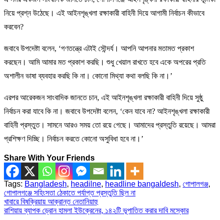
নিয়ে প্রশ্ন উঠেছে। এই আইনশৃঙ্খলা রক্ষাকারী বাহিনী দিয়ে আগামী নির্বাচন কীভাবে
করবেন?
জবাবে উপদেষ্টা বলেন, ‘গণতন্ত্রে এটাই সৌন্দর্য। আপনি আপনার মতামত প্রকাশ
করছেন। আমি আমার মত প্রকাশ করছি। শুধু খেয়াল রাখতে হবে একে অপরের প্রতি
অশালীন ভাষা ব্যবহার করছি কি না। কোনো মিথ্যা কথা বলছি কি না।’
এরপর আরেকজন সাংবাদিক জানতে চান, এই আইনশৃঙ্খলা রক্ষাকারী বাহিনী দিয়ে সুষ্ঠু
নির্বাচন করা যাবে কি না। জবাবে উপদেষ্টা বলেন, ‘কেন যাবে না? আইনশৃঙ্খলা রক্ষাকারী
বাহিনী প্রস্তুত। সামনে আরও সময় তো রয়ে গেছে। আমাদের প্রস্তুতি রয়েছে। আমরা
প্রশিক্ষণ দিচ্ছি। নির্বাচন করতে কোনো অসুবিধা হবে না।’
Share With Your Friends
Tags:
Bangladesh
,
headilne
,
headline bangaldesh
,
গোপালগঞ্জ
,
গোপালগঞ্জে সহিংসতা ঠেকাতে পর্যাপ্ত প্রস্তুতি ছিল না
Post
খাবারে বিষক্রিয়ায় আক্রান্ত নেতানিয়াহু
রাশিয়ায় ব্যাপক ড্রোন হামলা ইউক্রেনের, ১৪২টি ভূপাতিত করার দাবি মস্কোর
navigation