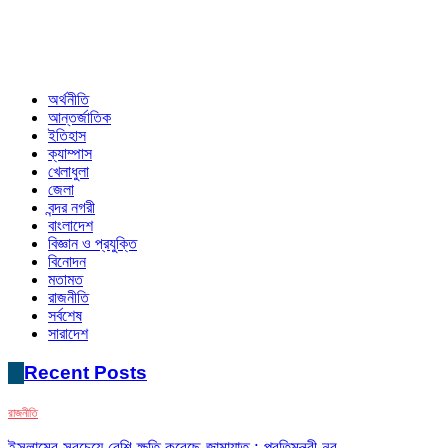
অর্থনীতি
আন্তর্জাতিক
ইতিহাস
ক্যাম্পাস
খেলাধুলা
জেলা
বন্দর নগরী
বাংলাদেশ
বিজ্ঞান ও প্রযুক্তি
বিনোদন
মতামত
রাজনীতি
সর্বশেষ
সারাদেশ
Recent Posts
রাজনীতি
ইসলামের সবচেয়ে বেশি ক্ষতি করেছে জামায়াত : প্রতিমন্ত্রী নুর