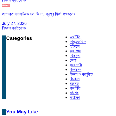
নিজস্ব প্রতিবেদক
রাজনীতি
জামায়াত গণতান্ত্রিক দল কি না, প্রশ্ন মির্জা ফখরুলের
July 27, 2026
নিজস্ব প্রতিবেদক
অর্থনীতি
Categories
আন্তর্জাতিক
ইতিহাস
ক্যাম্পাস
খেলাধুলা
জেলা
বন্দর নগরী
বাংলাদেশ
বিজ্ঞান ও প্রযুক্তি
বিনোদন
মতামত
রাজনীতি
সর্বশেষ
সারাদেশ
You May Like