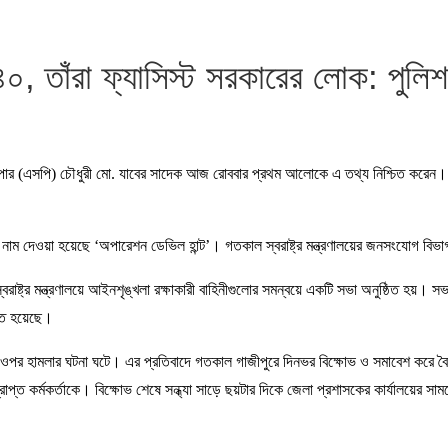
০, তাঁরা ফ্যাসিস্ট সরকারের লোক: পুলিশ
সুপার (এসপি) চৌধুরী মো. যাবের সাদেক আজ রোববার প্রথম আলোকে এ তথ্য নিশ্চিত করেন
াম দেওয়া হয়েছে ‘অপারেশন ডেভিল হান্ট’। গতকাল স্বরাষ্ট্র মন্ত্রণালয়ের জনসংযোগ বি
ষ্ট্র মন্ত্রণালয়ে আইনশৃঙ্খলা রক্ষাকারী বাহিনীগুলোর সমন্বয়ে একটি সভা অনুষ্ঠিত হয়। সভা
্ত হয়েছে।
্থীদের ওপর হামলার ঘটনা ঘটে। এর প্রতিবাদে গতকাল গাজীপুরে দিনভর বিক্ষোভ ও সমাবেশ করে ব
প্ত কর্মকর্তাকে। বিক্ষোভ শেষে সন্ধ্যা সাড়ে ছয়টার দিকে জেলা প্রশাসকের কার্যালয়ের সামন