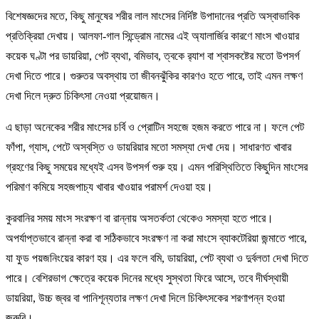
বিশেষজ্ঞদের মতে, কিছু মানুষের শরীর লাল মাংসের নির্দিষ্ট উপাদানের প্রতি অস্বাভাবিক
প্রতিক্রিয়া দেখায়। আলফা-গাল সিন্ড্রোম নামের এই অ্যালার্জির কারণে মাংস খাওয়ার
কয়েক ঘণ্টা পর ডায়রিয়া, পেট ব্যথা, বমিভাব, ত্বকে র‍্যাশ বা শ্বাসকষ্টের মতো উপসর্গ
দেখা দিতে পারে। গুরুতর অবস্থায় তা জীবনঝুঁকির কারণও হতে পারে, তাই এমন লক্ষণ
দেখা দিলে দ্রুত চিকিৎসা নেওয়া প্রয়োজন।
এ ছাড়া অনেকের শরীর মাংসের চর্বি ও প্রোটিন সহজে হজম করতে পারে না। ফলে পেট
ফাঁপা, গ্যাস, পেটে অস্বস্তি ও ডায়রিয়ার মতো সমস্যা দেখা দেয়। সাধারণত খাবার
গ্রহণের কিছু সময়ের মধ্যেই এসব উপসর্গ শুরু হয়। এমন পরিস্থিতিতে কিছুদিন মাংসের
পরিমাণ কমিয়ে সহজপাচ্য খাবার খাওয়ার পরামর্শ দেওয়া হয়।
কুরবানির সময় মাংস সংরক্ষণ বা রান্নায় অসতর্কতা থেকেও সমস্যা হতে পারে।
অপর্যাপ্তভাবে রান্না করা বা সঠিকভাবে সংরক্ষণ না করা মাংসে ব্যাকটেরিয়া জন্মাতে পারে,
যা ফুড পয়জনিংয়ের কারণ হয়। এর ফলে বমি, ডায়রিয়া, পেট ব্যথা ও দুর্বলতা দেখা দিতে
পারে। বেশিরভাগ ক্ষেত্রে কয়েক দিনের মধ্যে সুস্থতা ফিরে আসে, তবে দীর্ঘস্থায়ী
ডায়রিয়া, উচ্চ জ্বর বা পানিশূন্যতার লক্ষণ দেখা দিলে চিকিৎসকের শরণাপন্ন হওয়া
জরুরি।