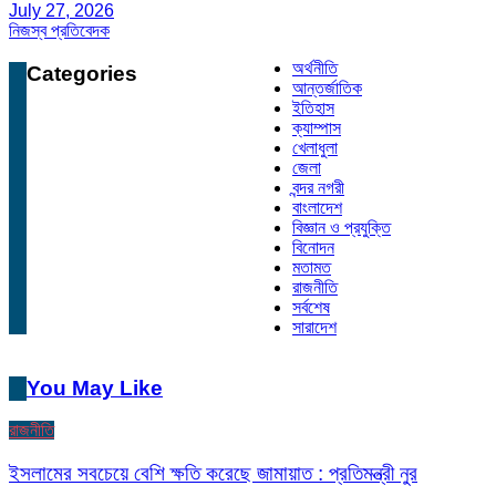
July 27, 2026
নিজস্ব প্রতিবেদক
অর্থনীতি
Categories
আন্তর্জাতিক
ইতিহাস
ক্যাম্পাস
খেলাধুলা
জেলা
বন্দর নগরী
বাংলাদেশ
বিজ্ঞান ও প্রযুক্তি
বিনোদন
মতামত
রাজনীতি
সর্বশেষ
সারাদেশ
You May Like
রাজনীতি
ইসলামের সবচেয়ে বেশি ক্ষতি করেছে জামায়াত : প্রতিমন্ত্রী নুর