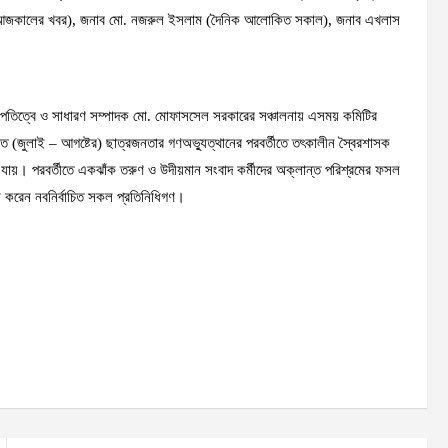
ক আজকালের খবর), জনাব মো. নজরুল ইসলাম (দৈনিক আলোকিত সকাল), জনাব এখলাস
াপতিত্বে ও সাধারণ সম্পাদক মো. মোফাসসেল সরকারের সঞ্চালনায় এসময় কমিটির
গত (জুলাই – আগষ্টের) ছাত্রজনতার গণঅভ্যুত্থানের পরবর্তীতে তৎকালীন স্বৈরশাসক
যায়। পরবর্তীতে একঝাঁক তরুণ ও উদীয়মান সংবাদ কর্মীদের অক্লান্ত পরিশ্রমের ফসল
ে করেন নবনির্বাচিত সকল প্রতিনিধিগণ।