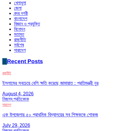
খেলাধুলা
জেলা
বন্দর নগরী
বাংলাদেশ
বিজ্ঞান ও প্রযুক্তি
বিনোদন
মতামত
রাজনীতি
সর্বশেষ
সারাদেশ
Recent Posts
রাজনীতি
ইসলামের সবচেয়ে বেশি ক্ষতি করেছে জামায়াত : প্রতিমন্ত্রী নুর
August 4, 2026
নিজস্ব প্রতিবেদক
সারাদেশ
এক উপজেলার ৫০ প্রাথমিক বিদ্যালয়ের সব শিক্ষককে শোকজ
July 29, 2026
নিজস্ব প্রতিবেদক