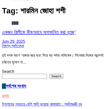
Tag:
শারমিন জোহা শশী
বিনোদন
একজন শিল্পীকে ভীষণভাবে অসম্মানিত করা হচ্ছে’
July 29, 2025
নিজস্ব প্রতিবেদক
দুই দশক আগে ‘হাজার বছর ধরে’ দিয়ে বড় পর্দায় অভিষেক। সিনেমায় নিজের পছন্দসই
চরিত্রে সুযোগ না…
Search
Search
সর্বশেষ সংবাদ
রাজনীতি
ইসলামের সবচেয়ে বেশি ক্ষতি করেছে জামায়াত : প্রতিমন্ত্রী নুর