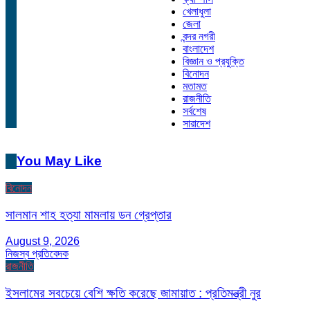
খেলাধুলা
জেলা
বন্দর নগরী
বাংলাদেশ
বিজ্ঞান ও প্রযুক্তি
বিনোদন
মতামত
রাজনীতি
সর্বশেষ
সারাদেশ
You May Like
বিনোদন
সালমান শাহ হত্যা মামলায় ডন গ্রেপ্তার
August 9, 2026
নিজস্ব প্রতিবেদক
রাজনীতি
ইসলামের সবচেয়ে বেশি ক্ষতি করেছে জামায়াত : প্রতিমন্ত্রী নুর