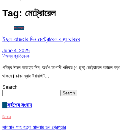
Tag:
মেট্রোরেল
বাংলাদেশ
ঈদুল আজহার দিন মেট্রোরেল বন্ধ থাকবে
June 4, 2025
নিজস্ব প্রতিবেদক
পবিত্র ঈদুল আজহার দিন, অর্থাৎ আগামী শনিবার (৭ জুন) মেট্রোরেল চলাচল বন্ধ
থাকবে। ঢাকা ম্যাস ট্রানজিট…
Search
Search
সর্বশেষ সংবাদ
বিনোদন
সালমান শাহ হত্যা মামলায় ডন গ্রেপ্তার