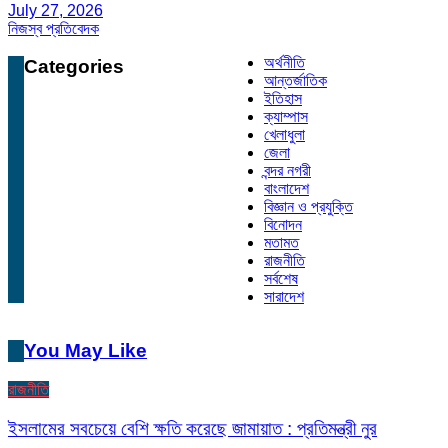
July 27, 2026
নিজস্ব প্রতিবেদক
অর্থনীতি
Categories
আন্তর্জাতিক
ইতিহাস
ক্যাম্পাস
খেলাধুলা
জেলা
বন্দর নগরী
বাংলাদেশ
বিজ্ঞান ও প্রযুক্তি
বিনোদন
মতামত
রাজনীতি
সর্বশেষ
সারাদেশ
You May Like
রাজনীতি
ইসলামের সবচেয়ে বেশি ক্ষতি করেছে জামায়াত : প্রতিমন্ত্রী নুর