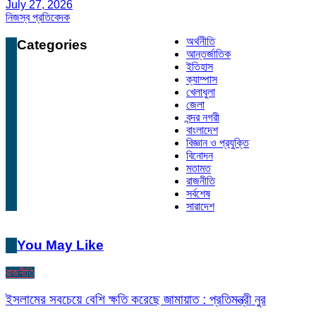
July 27, 2026
নিজস্ব প্রতিবেদক
অর্থনীতি
Categories
আন্তর্জাতিক
ইতিহাস
ক্যাম্পাস
খেলাধুলা
জেলা
বন্দর নগরী
বাংলাদেশ
বিজ্ঞান ও প্রযুক্তি
বিনোদন
মতামত
রাজনীতি
সর্বশেষ
সারাদেশ
You May Like
রাজনীতি
ইসলামের সবচেয়ে বেশি ক্ষতি করেছে জামায়াত : প্রতিমন্ত্রী নুর